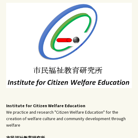
ビ
ゲ
ー
シ
ョ
ン
Institute for Citizen Welfare Education
We practice and research "Citizen Welfare Education" for the
creation of welfare culture and community development through
welfare
市民福祉教育研究所