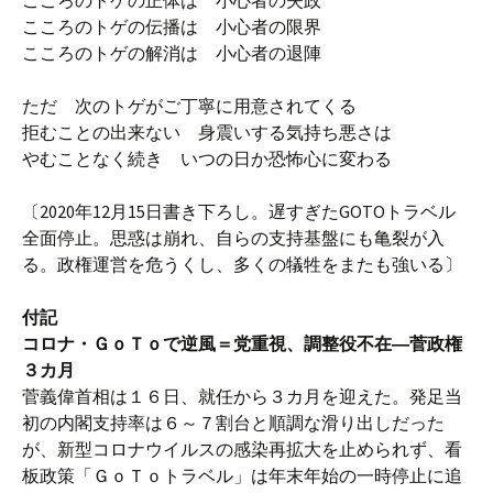
こころのトゲの正体は 小心者の失政
こころのトゲの伝播は 小心者の限界
こころのトゲの解消は 小心者の退陣
ただ 次のトゲがご丁寧に用意されてくる
拒むことの出来ない 身震いする気持ち悪さは
やむことなく続き いつの日か恐怖心に変わる
〔2020年12月15日書き下ろし。遅すぎたGOTOトラベル
全面停止。思惑は崩れ、自らの支持基盤にも亀裂が入
る。政権運営を危うくし、多くの犠牲をまたも強いる〕
付記
コロナ・ＧｏＴｏで逆風＝党重視、調整役不在―菅政権
３カ月
菅義偉首相は１６日、就任から３カ月を迎えた。発足当
初の内閣支持率は６～７割台と順調な滑り出しだった
が、新型コロナウイルスの感染再拡大を止められず、看
板政策「ＧｏＴｏトラベル」は年末年始の一時停止に追