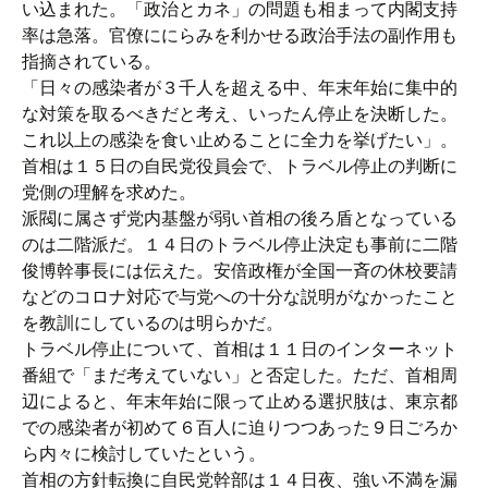
い込まれた。「政治とカネ」の問題も相まって内閣支持
率は急落。官僚ににらみを利かせる政治手法の副作用も
指摘されている。
「日々の感染者が３千人を超える中、年末年始に集中的
な対策を取るべきだと考え、いったん停止を決断した。
これ以上の感染を食い止めることに全力を挙げたい」。
首相は１５日の自民党役員会で、トラベル停止の判断に
党側の理解を求めた。
派閥に属さず党内基盤が弱い首相の後ろ盾となっている
のは二階派だ。１４日のトラベル停止決定も事前に二階
俊博幹事長には伝えた。安倍政権が全国一斉の休校要請
などのコロナ対応で与党への十分な説明がなかったこと
を教訓にしているのは明らかだ。
トラベル停止について、首相は１１日のインターネット
番組で「まだ考えていない」と否定した。ただ、首相周
辺によると、年末年始に限って止める選択肢は、東京都
での感染者が初めて６百人に迫りつつあった９日ごろか
ら内々に検討していたという。
首相の方針転換に自民党幹部は１４日夜、強い不満を漏