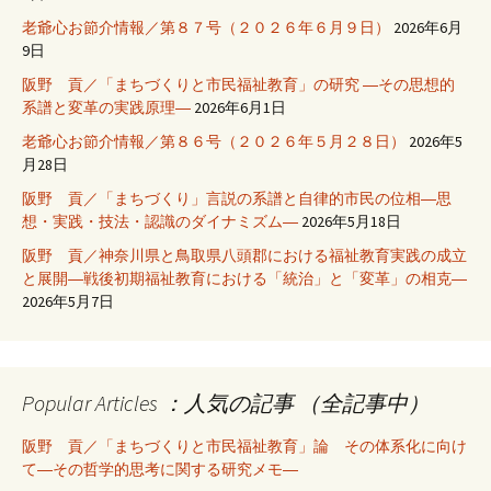
老爺心お節介情報／第８７号（２０２６年６月９日）
2026年6月
9日
阪野 貢／「まちづくりと市民福祉教育」の研究 ―その思想的
系譜と変革の実践原理―
2026年6月1日
老爺心お節介情報／第８６号（２０２６年５月２８日）
2026年5
月28日
阪野 貢／「まちづくり」言説の系譜と自律的市民の位相―思
想・実践・技法・認識のダイナミズム―
2026年5月18日
阪野 貢／神奈川県と鳥取県八頭郡における福祉教育実践の成立
と展開―戦後初期福祉教育における「統治」と「変革」の相克―
2026年5月7日
Popular Articles ：人気の記事 （全記事中）
阪野 貢／「まちづくりと市民福祉教育」論 その体系化に向け
て―その哲学的思考に関する研究メモ―