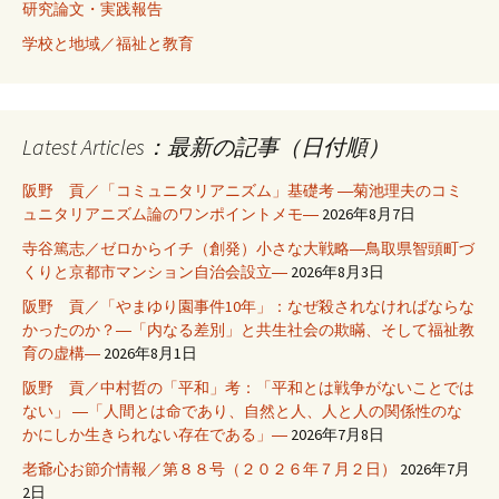
研究論文・実践報告
学校と地域／福祉と教育
Latest Articles：最新の記事（日付順）
阪野 貢／「コミュニタリアニズム」基礎考 ―菊池理夫のコミ
ュニタリアニズム論のワンポイントメモ―
2026年8月7日
寺谷篤志／ゼロからイチ（創発）小さな大戦略―鳥取県智頭町づ
くりと京都市マンション自治会設立―
2026年8月3日
阪野 貢／「やまゆり園事件10年」：なぜ殺されなければならな
かったのか？―「内なる差別」と共生社会の欺瞞、そして福祉教
育の虚構―
2026年8月1日
阪野 貢／中村哲の「平和」考：「平和とは戦争がないことでは
ない」 ―「人間とは命であり、自然と人、人と人の関係性のな
かにしか生きられない存在である」―
2026年7月8日
老爺心お節介情報／第８８号（２０２６年７月２日）
2026年7月
2日