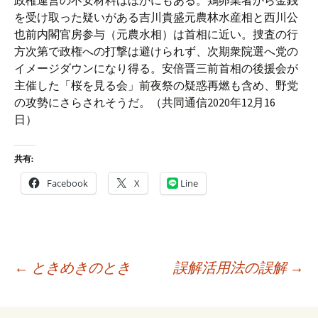
政権運営の不安材料はほかにもある。鶏卵業者から金銭
を受け取った疑いがある吉川貴盛元農林水産相と西川公
也前内閣官房参与（元農水相）は首相に近い。捜査の行
方次第で政権への打撃は避けられず、次期衆院選へ党の
イメージダウンになり得る。安倍晋三前首相の後援会が
主催した「桜を見る会」前夜祭の疑惑再燃も含め、野党
の攻勢にさらされそうだ。（共同通信2020年12月16
日）
共有:
Facebook
X
Line
投
←
ときめきのとき
誤解活用法の誤解
→
稿
ナ