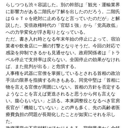
らしつつも渋々容認した。別の幹部は「観光・運輸業界
に影響力がある二階氏が了解を出したのだろう。二階氏
はＧｏＴｏを絶対に止めるなと言っていたのだが」と解
説した。安倍政権時代の「官邸１強」から「党高政低」
への力学変化が浮き彫りとなっている。
ただ、書き入れ時となる年末年始の停止によって、宿泊
業者や飲食店に一層の打撃となりそうだ。今回の対応で
感染を抑制できるかも見通せない。政府関係者は「トラ
ベル停止で支持率は戻らない。全国停止の効果がなけれ
ば、また批判が出る」と危惧する。
人事権を武器に官僚を掌握しているとされる首相の政治
手法の限界を指摘する向きもある。同党中堅は「首相に
物を言える官僚が周囲にいない。首相の方針を否定する
ようなことを言えば更迭されると思うから何も言えな
い。腹心もいない」と語る。本来調整役となるべき官房
長官が「機能していない」との声も多く、先の高齢者医
療費負担の問題が長期化したことが如実にそれを示し
た。