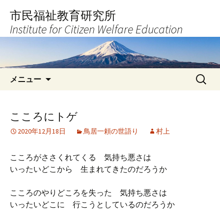
コ
市民福祉教育研究所
ン
Institute for Citizen Welfare Education
テ
ン
ツ
へ
検
ス
メニュー
索:
キ
ッ
プ
こころにトゲ
2020年12月18日
鳥居一頼の世語り
村上
こころがささくれてくる 気持ち悪さは
いったいどこから 生まれてきたのだろうか
こころのやりどころを失った 気持ち悪さは
いったいどこに 行こうとしているのだろうか