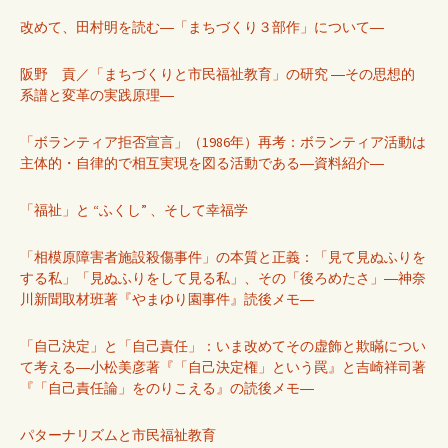
改めて、田村明を読む―「まちづくり３部作」について―
阪野 貢／「まちづくりと市民福祉教育」の研究 ―その思想的
系譜と変革の実践原理―
「ボランティア拒否宣言」（1986年）再考：ボランティア活動は
主体的・自律的で相互実現を図る活動である―資料紹介―
「福祉」と “ふくし” 、そして幸福学
「相模原障害者施設殺傷事件」の本質と正義：「見て見ぬふりを
する私」「見ぬふりをして見る私」、その「後ろめたさ」―神奈
川新聞取材班著『やまゆり園事件』読後メモ―
「自己決定」と「自己責任」：いま改めてその虚飾と欺瞞につい
て考える―小松美彦著『「自己決定権」という罠』と吉崎祥司著
『「自己責任論」をのりこえる』の読後メモ―
パターナリズムと市民福祉教育