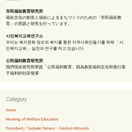
市民福祉教育研究所
福祉文化の創造と福祉によるまちづくりのための「市民福祉教
育」の実践と研究を行っています。
시민복지교육연구소
우리는 복지문화 창조와 복지를 통한 지역사회만들기를 위해 「시
민복지교육」 실천과 연구를 하고 있습니다
公民福利教育
研究所
我們現在研究和実践「公民福利教育」因為創造福利文化和進行基
于福利的社區發展
Category
Home
Meaning of Welfare Education
President／Sadaaki Tamura・Yukihiro Mitsuishi