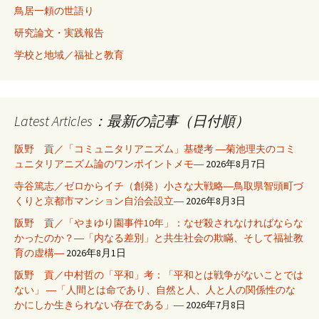
鳥居一頼の世語り
研究論文・実践報告
学校と地域／福祉と教育
Latest Articles：最新の記事（日付順）
阪野 貢／「コミュニタリアニズム」基礎考 ―菊池理夫のコミ
ュニタリアニズム論のワンポイントメモ―
2026年8月7日
寺谷篤志／ゼロからイチ（創発）小さな大戦略―鳥取県智頭町づ
くりと京都市マンション自治会設立―
2026年8月3日
阪野 貢／「やまゆり園事件10年」：なぜ殺されなければならな
かったのか？―「内なる差別」と共生社会の欺瞞、そして福祉教
育の虚構―
2026年8月1日
阪野 貢／中村哲の「平和」考：「平和とは戦争がないことでは
ない」 ―「人間とは命であり、自然と人、人と人の関係性のな
かにしか生きられない存在である」―
2026年7月8日