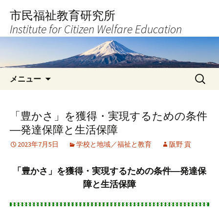
コ
市民福祉教育研究所
ン
Institute for Citizen Welfare Education
テ
ン
ツ
へ
検
ス
メニュー
索:
キ
ッ
プ
「豊かさ」を獲得・実現するための条件
―発達保障と生活保障
2023年7月5日
学校と地域／福祉と教育
阪野 貢
「豊かさ」を獲得・実現するための条件―発達保
障と生活保障