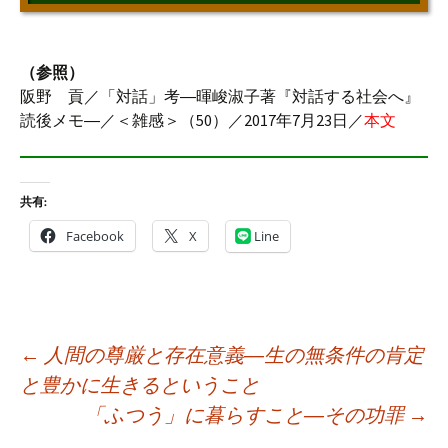
（参照）
阪野 貢／「対話」考―暉峻淑子著『対話する社会へ』
読後メモ―／＜雑感＞（50）／2017年7月23日／
本文
共有:
Facebook
X
Line
投
←
人間の尊厳と存在意義―生の無条件の肯定
稿
と豊かに生きるということ
ナ
「ふつう」に暮らすこと―その功罪
→
ビ