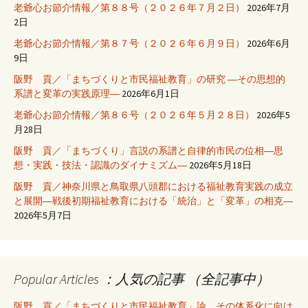
老爺心お節介情報／第８８号（２０２６年７月２日）
2026年7月
2日
老爺心お節介情報／第８７号（２０２６年６月９日）
2026年6月
9日
阪野 貢／「まちづくりと市民福祉教育」の研究 ―その思想的
系譜と変革の実践原理―
2026年6月1日
老爺心お節介情報／第８６号（２０２６年５月２８日）
2026年5
月28日
阪野 貢／「まちづくり」言説の系譜と自律的市民の位相―思
想・実践・技法・認識のダイナミズム―
2026年5月18日
阪野 貢／神奈川県と鳥取県八頭郡における福祉教育実践の成立
と展開―戦後初期福祉教育における「統治」と「変革」の相克―
2026年5月7日
Popular Articles ：人気の記事 （全記事中）
阪野 貢／「まちづくりと市民福祉教育」論 その体系化に向け