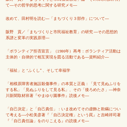
て―その哲学的思考に関する研究メモ―
改めて、田村明を読む―「まちづくり３部作」について―
阪野 貢／「まちづくりと市民福祉教育」の研究 ―その思想的
系譜と変革の実践原理―
「ボランティア拒否宣言」（1986年）再考：ボランティア活動は
主体的・自律的で相互実現を図る活動である―資料紹介―
「福祉」と “ふくし” 、そして幸福学
「相模原障害者施設殺傷事件」の本質と正義：「見て見ぬふりを
する私」「見ぬふりをして見る私」、その「後ろめたさ」―神奈
川新聞取材班著『やまゆり園事件』読後メモ―
「自己決定」と「自己責任」：いま改めてその虚飾と欺瞞につい
て考える―小松美彦著『「自己決定権」という罠』と吉崎祥司著
『「自己責任論」をのりこえる』の読後メモ―