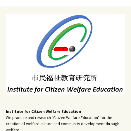
ゲ
ー
シ
ョ
ン
Institute for Citizen Welfare Education
We practice and research "Citizen Welfare Education" for the
creation of welfare culture and community development through
welfare