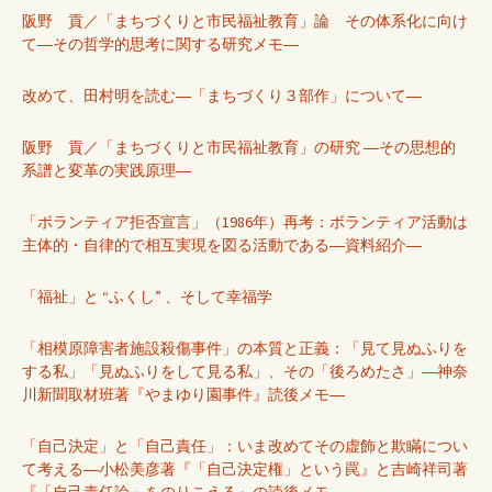
阪野 貢／「まちづくりと市民福祉教育」論 その体系化に向け
て―その哲学的思考に関する研究メモ―
改めて、田村明を読む―「まちづくり３部作」について―
阪野 貢／「まちづくりと市民福祉教育」の研究 ―その思想的
系譜と変革の実践原理―
「ボランティア拒否宣言」（1986年）再考：ボランティア活動は
主体的・自律的で相互実現を図る活動である―資料紹介―
「福祉」と “ふくし” 、そして幸福学
「相模原障害者施設殺傷事件」の本質と正義：「見て見ぬふりを
する私」「見ぬふりをして見る私」、その「後ろめたさ」―神奈
川新聞取材班著『やまゆり園事件』読後メモ―
「自己決定」と「自己責任」：いま改めてその虚飾と欺瞞につい
て考える―小松美彦著『「自己決定権」という罠』と吉崎祥司著
『「自己責任論」をのりこえる』の読後メモ―