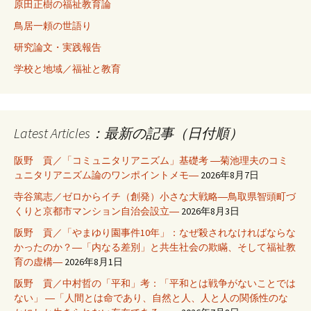
原田正樹の福祉教育論
鳥居一頼の世語り
研究論文・実践報告
学校と地域／福祉と教育
Latest Articles：最新の記事（日付順）
阪野 貢／「コミュニタリアニズム」基礎考 ―菊池理夫のコミ
ュニタリアニズム論のワンポイントメモ―
2026年8月7日
寺谷篤志／ゼロからイチ（創発）小さな大戦略―鳥取県智頭町づ
くりと京都市マンション自治会設立―
2026年8月3日
阪野 貢／「やまゆり園事件10年」：なぜ殺されなければならな
かったのか？―「内なる差別」と共生社会の欺瞞、そして福祉教
育の虚構―
2026年8月1日
阪野 貢／中村哲の「平和」考：「平和とは戦争がないことでは
ない」 ―「人間とは命であり、自然と人、人と人の関係性のな