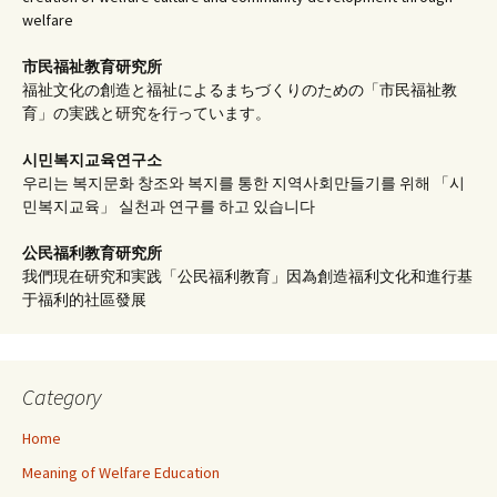
welfare
市民福祉教育研究所
福祉文化の創造と福祉によるまちづくりのための「市民福祉教
育」の実践と研究を行っています。
시민복지교육연구소
우리는 복지문화 창조와 복지를 통한 지역사회만들기를 위해 「시
민복지교육」 실천과 연구를 하고 있습니다
公民福利教育
研究所
我們現在研究和実践「公民福利教育」因為創造福利文化和進行基
于福利的社區發展
Category
Home
Meaning of Welfare Education