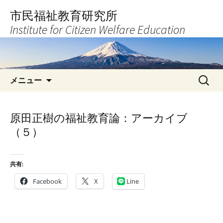
コ
市民福祉教育研究所
ン
Institute for Citizen Welfare Education
テ
ン
ツ
へ
検
ス
メニュー
索:
キ
ッ
プ
原田正樹の福祉教育論：アーカイブ
（５）
共有:
Facebook
X
Line