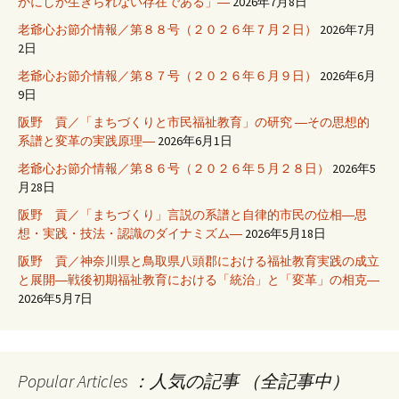
かにしか生きられない存在である」―
2026年7月8日
老爺心お節介情報／第８８号（２０２６年７月２日）
2026年7月
2日
老爺心お節介情報／第８７号（２０２６年６月９日）
2026年6月
9日
阪野 貢／「まちづくりと市民福祉教育」の研究 ―その思想的
系譜と変革の実践原理―
2026年6月1日
老爺心お節介情報／第８６号（２０２６年５月２８日）
2026年5
月28日
阪野 貢／「まちづくり」言説の系譜と自律的市民の位相―思
想・実践・技法・認識のダイナミズム―
2026年5月18日
阪野 貢／神奈川県と鳥取県八頭郡における福祉教育実践の成立
と展開―戦後初期福祉教育における「統治」と「変革」の相克―
2026年5月7日
Popular Articles ：人気の記事 （全記事中）