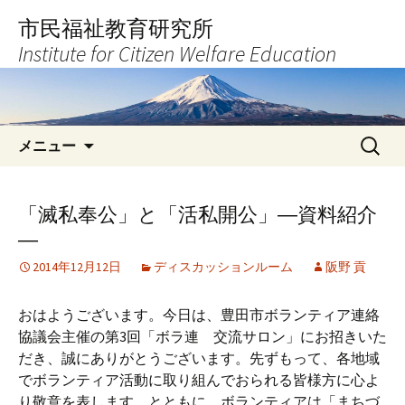
コ
市民福祉教育研究所
ン
Institute for Citizen Welfare Education
テ
ン
ツ
へ
検
ス
メニュー
索:
キ
ッ
プ
「滅私奉公」と「活私開公」―資料紹介
―
2014年12月12日
ディスカッションルーム
阪野 貢
おはようございます。今日は、豊田市ボランティア連絡
協議会主催の第3回「ボラ連 交流サロン」にお招きいた
だき、誠にありがとうございます。先ずもって、各地域
でボランティア活動に取り組んでおられる皆様方に心よ
り敬意を表します。とともに、ボランティアは「まちづ