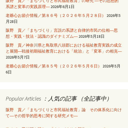
阪野 貢／「まちづくりと市民福祉教育」の研究 ―その思想的
系譜と変革の実践原理―
2026年6月1日
老爺心お節介情報／第８６号（２０２６年５月２８日）
2026年5
月28日
阪野 貢／「まちづくり」言説の系譜と自律的市民の位相―思
想・実践・技法・認識のダイナミズム―
2026年5月18日
阪野 貢／神奈川県と鳥取県八頭郡における福祉教育実践の成立
と展開―戦後初期福祉教育における「統治」と「変革」の相克―
2026年5月7日
老爺心お節介情報／第８５号（２０２６年５月６日）
2026年5月
6日
Popular Articles ：人気の記事 （全記事中）
阪野 貢／「まちづくりと市民福祉教育」論 その体系化に向け
て―その哲学的思考に関する研究メモ―