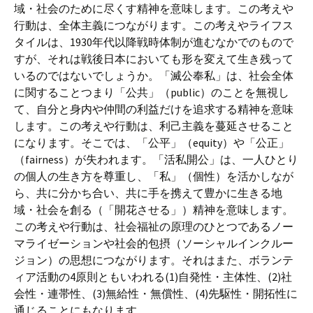
域・社会のために尽くす精神を意味します。この考えや
行動は、全体主義につながります。この考えやライフス
タイルは、1930年代以降戦時体制が進むなかでのもので
すが、それは戦後日本においても形を変えて生き残って
いるのではないでしょうか。「滅公奉私」は、社会全体
に関することつまり「公共」（public）のことを無視し
て、自分と身内や仲間の利益だけを追求する精神を意味
します。この考えや行動は、利己主義を蔓延させること
になります。そこでは、「公平」（equity）や「公正」
（fairness）が失われます。「活私開公」は、一人ひとり
の個人の生き方を尊重し、「私」（個性）を活かしなが
ら、共に分かち合い、共に手を携えて豊かに生きる地
域・社会を創る（「開花させる」）精神を意味します。
この考えや行動は、社会福祉の原理のひとつであるノー
マライゼーションや社会的包摂（ソーシャルインクルー
ジョン）の思想につながります。それはまた、ボランテ
ィア活動の4原則ともいわれる(1)自発性・主体性、(2)社
会性・連帯性、(3)無給性・無償性、(4)先駆性・開拓性に
通じることにもなります。