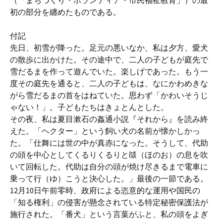
（「まちづくり・ボランティア・市民福祉教育」）の最
初の部分を纏めたものである。
付記
先日、初雪が降った。足元の悪いなか、私は夕方、愛犬
の散歩に出かけた。その途中で、二人の子どもが庭先で
雪だるまを作って遊んでいた。楽しげであった。もう一
度その庭先を通ると、二人の子どもは、なにかわめきな
がら雪だるまの首をはねていた。思わず「かわいそうじ
ゃない！」。子どもたちはきょとんとした。
その夜、私は夏目漱石の姦通小説『それから』を読み終
えた。「ヘクター」という飼い犬の名前が懐かしかっ
た。「仕舞には世の中が真赤になった。そうして、代助
の頭を中心としてくるりくるりと燄（ほのお）の息を吹
いて回転した。代助は自分の頭が焼け尽きるまで電車に
乗って行（ゆ）こうと決心した。」最後の一節である。
12月10日午前零時、政府による恣意的な運用や国民の
「知る権利」の侵害が懸念されている特定秘密保護法が
施行された。「番犬」という言葉がふと、私の頭をよぎ