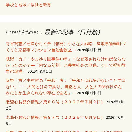
学校と地域／福祉と教育
Latest Articles：最新の記事（日付順）
寺谷篤志／ゼロからイチ（創発）小さな大戦略―鳥取県智頭町づ
くりと京都市マンション自治会設立―
2026年8月3日
阪野 貢／「やまゆり園事件10年」：なぜ殺されなければならな
かったのか？―「内なる差別」と共生社会の欺瞞、そして福祉教
育の虚構―
2026年8月1日
阪野 貢／中村哲の「平和」考：「平和とは戦争がないことでは
ない」 ―「人間とは命であり、自然と人、人と人の関係性のな
かにしか生きられない存在である」―
2026年7月8日
老爺心お節介情報／第８８号（２０２６年７月２日）
2026年7月
2日
老爺心お節介情報／第８７号（２０２６年６月９日）
2026年6月
9日