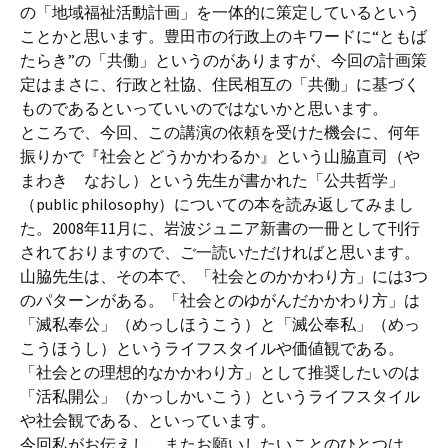
の「地域福祉活動計画」を一体的に策定しているという
ことかと思います。豊田市の行政上のキワードに“ともば
たらき”の「共働」というのがありますが、今回の計画策
定はまさに、行政と社協、住民相互の「共働」に基づく
ものであるといっていいのではないかと思います。
ところで、今回、この講演の依頼を受けた機会に、何年
振りかで『社会とどうかかわるか』という山脇直司（や
まわき なおし）という先生が書かれた「公共哲学」
（public philosophy）についての本を読み返してみまし
た。2008年11月に、岩波ジュニア新書の一冊として刊行
されておりますので、ご一読いただければと思います。
山脇先生は、その本で、「社会とのかかわり方」には3つ
のパターンがある。「社会とのゆがんだかかわり方」は
「滅私奉公」（めっしほうこう）と「滅公奉私」（めっ
こうほうし）というライフスタイルや価値観である。
「社会との理想的なかかわり方」として推奨したいのは
「活私開公」（かっしかいこう）というライフスタイル
や社会観である、といっています。
今回私がお伝えし、またお願いしたいことのひとつは、