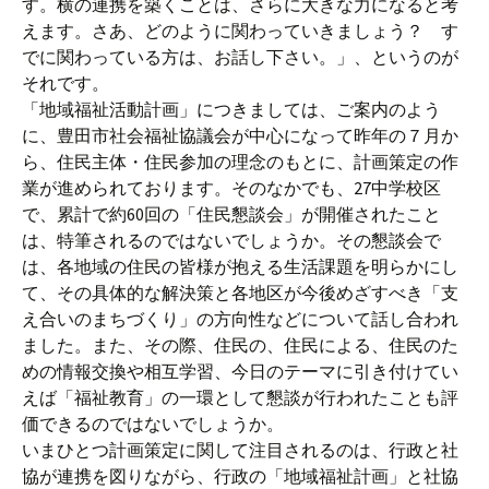
す。横の連携を築くことは、さらに大きな力になると考
えます。さあ、どのように関わっていきましょう？ す
でに関わっている方は、お話し下さい。」、というのが
それです。
「地域福祉活動計画」につきましては、ご案内のよう
に、豊田市社会福祉協議会が中心になって昨年の７月か
ら、住民主体・住民参加の理念のもとに、計画策定の作
業が進められております。そのなかでも、27中学校区
で、累計で約60回の「住民懇談会」が開催されたこと
は、特筆されるのではないでしょうか。その懇談会で
は、各地域の住民の皆様が抱える生活課題を明らかにし
て、その具体的な解決策と各地区が今後めざすべき「支
え合いのまちづくり」の方向性などについて話し合われ
ました。また、その際、住民の、住民による、住民のた
めの情報交換や相互学習、今日のテーマに引き付けてい
えば「福祉教育」の一環として懇談が行われたことも評
価できるのではないでしょうか。
いまひとつ計画策定に関して注目されるのは、行政と社
協が連携を図りながら、行政の「地域福祉計画」と社協