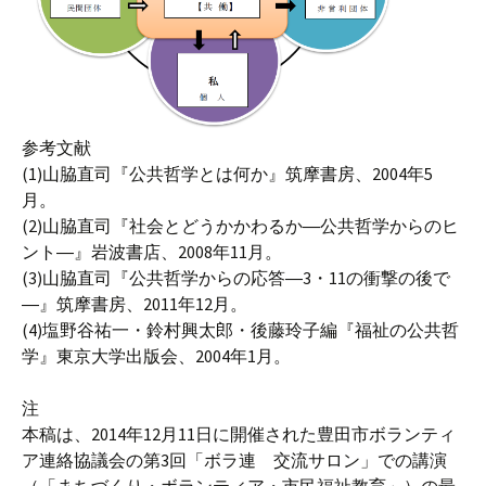
参考文献
(1)山脇直司『公共哲学とは何か』筑摩書房、2004年5
月。
(2)山脇直司『社会とどうかかわるか―公共哲学からのヒ
ント―』岩波書店、2008年11月。
(3)山脇直司『公共哲学からの応答―3・11の衝撃の後で
―』筑摩書房、2011年12月。
(4)塩野谷祐一・鈴村興太郎・後藤玲子編『福祉の公共哲
学』東京大学出版会、2004年1月。
注
本稿は、2014年12月11日に開催された豊田市ボランティ
ア連絡協議会の第3回「ボラ連 交流サロン」での講演