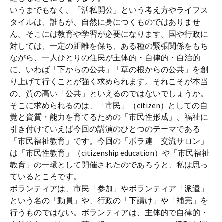
いうまでもなく、「活私開公」という考え方やライフス
タイルは、誰もが、自然に身につくものではありませ
ん。そこには教育や学習が必要になります。国や行政に
対しては、一定の距離を保ち、ある種の緊張関係をもち
ながら、一人ひとりの住民が主体的・自律的・自治的
に、いわば「下からの公共」「草の根からの公共」を創
り上げて行くことが強く求められます。それこそが本当
の、質の高い「公共」といえるのではないでしょうか。
そこに求められるのは、「市民」（citizen）としての自
覚と資質・能力を育てるための「市民性形成」、福祉に
引き付けていえば今回の講演のひとつのテーマである
「市民福祉教育」です。今回の「ボラ連 交流サロン」
は「市民性教育」（citizenship education）や「市民福祉
教育」の一環として開催されたのであろうと、私は思っ
ているところです。
ボランティアは、市民「参加」やボランティア「派遣」
という名の「動員」や、行政の「下請け」や「補完」を
行うものではない。ボランティアは、主体的で自律的・