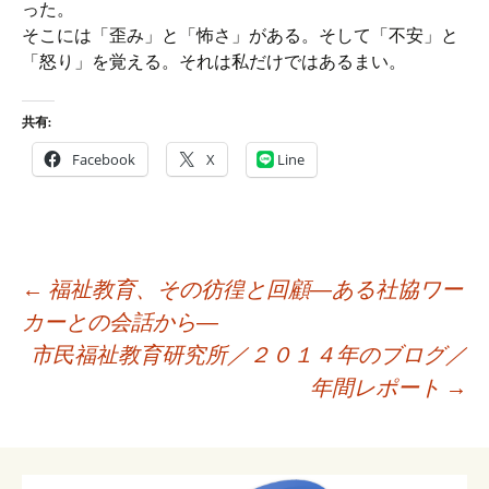
った。
そこには「歪み」と「怖さ」がある。そして「不安」と
「怒り」を覚える。それは私だけではあるまい。
共有:
Facebook
X
Line
投
←
福祉教育、その彷徨と回顧―ある社協ワー
稿
カーとの会話から―
ナ
市民福祉教育研究所／２０１４年のブログ／
ビ
年間レポート
→
ゲ
ー
シ
ョ