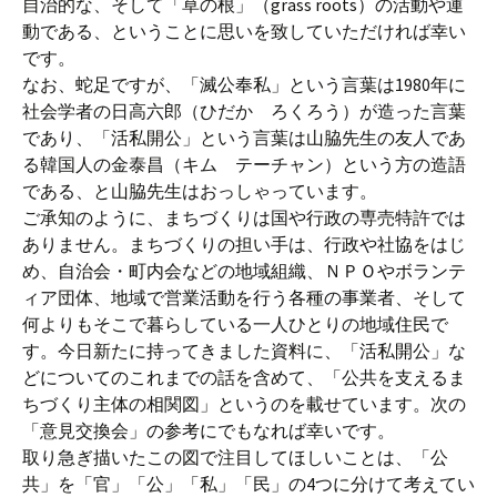
自治的な、そして「草の根」（grass roots）の活動や運
動である、ということに思いを致していただければ幸い
です。
なお、蛇足ですが、「滅公奉私」という言葉は1980年に
社会学者の日高六郎（ひだか ろくろう）が造った言葉
であり、「活私開公」という言葉は山脇先生の友人であ
る韓国人の金泰昌（キム テーチャン）という方の造語
である、と山脇先生はおっしゃっています。
ご承知のように、まちづくりは国や行政の専売特許では
ありません。まちづくりの担い手は、行政や社協をはじ
め、自治会・町内会などの地域組織、ＮＰＯやボランテ
ィア団体、地域で営業活動を行う各種の事業者、そして
何よりもそこで暮らしている一人ひとりの地域住民で
す。今日新たに持ってきました資料に、「活私開公」な
どについてのこれまでの話を含めて、「公共を支えるま
ちづくり主体の相関図」というのを載せています。次の
「意見交換会」の参考にでもなれば幸いです。
取り急ぎ描いたこの図で注目してほしいことは、「公
共」を「官」「公」「私」「民」の4つに分けて考えてい