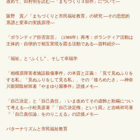
改めて、田村明を読む―「まちづくり３部作」について―
阪野 貢／「まちづくりと市民福祉教育」の研究 ―その思想的
系譜と変革の実践原理―
「ボランティア拒否宣言」（1986年）再考：ボランティア活動は
主体的・自律的で相互実現を図る活動である―資料紹介―
「福祉」と “ふくし” 、そして幸福学
「相模原障害者施設殺傷事件」の本質と正義：「見て見ぬふりを
する私」「見ぬふりをして見る私」、その「後ろめたさ」―神奈
川新聞取材班著『やまゆり園事件』読後メモ―
「自己決定」と「自己責任」：いま改めてその虚飾と欺瞞につい
て考える―小松美彦著『「自己決定権」という罠』と吉崎祥司著
『「自己責任論」をのりこえる』の読後メモ―
パターナリズムと市民福祉教育