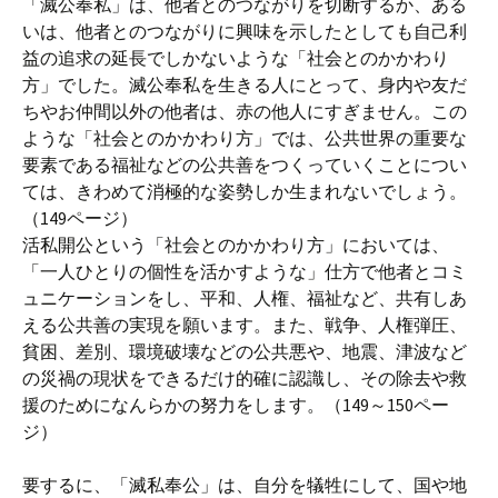
「滅公奉私」は、他者とのつながりを切断するか、ある
いは、他者とのつながりに興味を示したとしても自己利
益の追求の延長でしかないような「社会とのかかわり
方」でした。滅公奉私を生きる人にとって、身内や友だ
ちやお仲間以外の他者は、赤の他人にすぎません。この
ような「社会とのかかわり方」では、公共世界の重要な
要素である福祉などの公共善をつくっていくことについ
ては、きわめて消極的な姿勢しか生まれないでしょう。
（149ページ）
活私開公という「社会とのかかわり方」においては、
「一人ひとりの個性を活かすような」仕方で他者とコミ
ュニケーションをし、平和、人権、福祉など、共有しあ
える公共善の実現を願います。また、戦争、人権弾圧、
貧困、差別、環境破壊などの公共悪や、地震、津波など
の災禍の現状をできるだけ的確に認識し、その除去や救
援のためになんらかの努力をします。（149～150ペー
ジ）
要するに、「滅私奉公」は、自分を犠牲にして、国や地