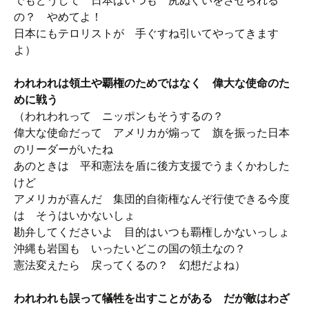
でもどうして 日本はいつも 尻ぬぐいをさせられる
の？ やめてよ！
日本にもテロリストが 手ぐすね引いてやってきます
よ）
われわれは領土や覇権のためではなく 偉大な使命のた
めに戦う
（われわれって ニッポンもそうするの？
偉大な使命だって アメリカが煽って 旗を振った日本
のリーダーがいたね
あのときは 平和憲法を盾に後方支援でうまくかわした
けど
アメリカが喜んだ 集団的自衛権なんぞ行使できる今度
は そうはいかないしょ
勘弁してくださいよ 目的はいつも覇権しかないっしょ
沖縄も岩国も いったいどこの国の領土なの？
憲法変えたら 戻ってくるの？ 幻想だよね）
われわれも誤って犠牲を出すことがある だが敵はわざ