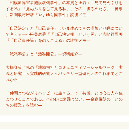
「相模原障害者施設殺傷事件」の本質と正義：「見て見ぬふりを
する私」「見ぬふりをして見る私」、その「後ろめたさ」―神奈
川新聞取材班著『やまゆり園事件』読後メモ―
「自己決定」と「自己責任」：いま改めてその虚飾と欺瞞につい
て考える―小松美彦著『「自己決定権」という罠』と吉崎祥司著
『「自己責任論」をのりこえる』の読後メモ―
「滅私奉公」と「活私開公」―資料紹介―
大橋謙策／私の「地域福祉とコミュニティソーシャルワーク」実
践と研究―＜実践的研究＞＜バッテリー型研究＞のこれまでとこ
れから―
「仲間とつながりハッピーに生きる」：「共感」とは心に人を住
まわせることである。その心に定員はない。―金森俊朗の「いの
ちの授業」を読む―