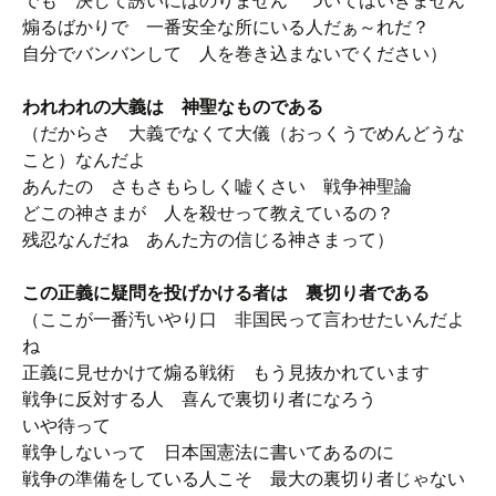
でも 決して誘いにはのりません ついてはいきません
煽るばかりで 一番安全な所にいる人だぁ～れだ？
自分でバンバンして 人を巻き込まないでください）
われわれの大義は 神聖なものである
（だからさ 大義でなくて大儀（おっくうでめんどうな
こと）なんだよ
あんたの さもさもらしく嘘くさい 戦争神聖論
どこの神さまが 人を殺せって教えているの？
残忍なんだね あんた方の信じる神さまって）
この正義に疑問を投げかける者は 裏切り者である
（ここが一番汚いやり口 非国民って言わせたいんだよ
ね
正義に見せかけて煽る戦術 もう見抜かれています
戦争に反対する人 喜んで裏切り者になろう
いや待って
戦争しないって 日本国憲法に書いてあるのに
戦争の準備をしている人こそ 最大の裏切り者じゃない