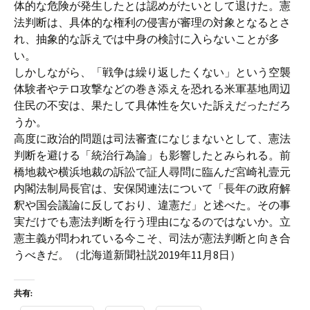
体的な危険が発生したとは認めがたいとして退けた。憲
法判断は、具体的な権利の侵害が審理の対象となるとさ
れ、抽象的な訴えでは中身の検討に入らないことが多
い。
しかしながら、「戦争は繰り返したくない」という空襲
体験者やテロ攻撃などの巻き添えを恐れる米軍基地周辺
住民の不安は、果たして具体性を欠いた訴えだっただろ
うか。
高度に政治的問題は司法審査になじまないとして、憲法
判断を避ける「統治行為論」も影響したとみられる。前
橋地裁や横浜地裁の訴訟で証人尋問に臨んだ宮崎礼壹元
内閣法制局長官は、安保関連法について「長年の政府解
釈や国会議論に反しており、違憲だ」と述べた。その事
実だけでも憲法判断を行う理由になるのではないか。立
憲主義が問われている今こそ、司法が憲法判断と向き合
うべきだ。（北海道新聞社説2019年11月8日）
共有: