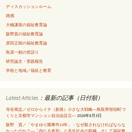
ディスカッションルーム
雑感
大橋謙策の福祉教育論
阪野貢の福祉教育論
原田正樹の福祉教育論
鳥居一頼の世語り
研究論文・実践報告
学校と地域／福祉と教育
Latest Articles：最新の記事（日付順）
寺谷篤志／ゼロからイチ（創発）小さな大戦略―鳥取県智頭町づ
くりと京都市マンション自治会設立―
2026年8月3日
阪野 貢／「やまゆり園事件10年」：なぜ殺されなければならな
かったのか？―「内なる差別」と共生社会の欺瞞、そして福祉教