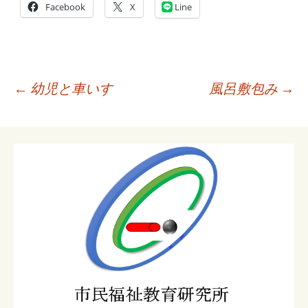
Facebook
X
Line
投
←
幼児と車いす
風呂敷包み
→
稿
ナ
ビ
ゲ
ー
シ
ョ
ン