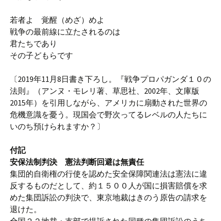
若者よ 覚醒（めざ）めよ
戦争の最前線に立たされるのは
君たちであり
その子どもらです
〔2019年11月8日書き下ろし。『戦争プロパガンダ１０の
法則』（アンヌ・モレリ著、草思社、2002年、文庫版
2015年）を引用しながら、アメリカに扇動された世界の
危機意識を憂う。現国会で野次ってるレベルの人たちに
いのち預けられますか？〕
付記
安保法制判決 憲法判断回避は無責任
集団的自衛権の行使を認めた安全保障関連法は憲法に違
反するものだとして、約１５００人が国に損害賠償を求
めた集団訴訟の判決で、東京地裁はきのう原告の請求を
退けた。