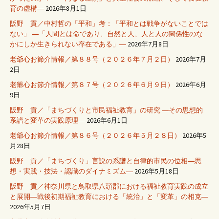
育の虚構―
2026年8月1日
阪野 貢／中村哲の「平和」考：「平和とは戦争がないことでは
ない」 ―「人間とは命であり、自然と人、人と人の関係性のな
かにしか生きられない存在である」―
2026年7月8日
老爺心お節介情報／第８８号（２０２６年７月２日）
2026年7月
2日
老爺心お節介情報／第８７号（２０２６年６月９日）
2026年6月
9日
阪野 貢／「まちづくりと市民福祉教育」の研究 ―その思想的
系譜と変革の実践原理―
2026年6月1日
老爺心お節介情報／第８６号（２０２６年５月２８日）
2026年5
月28日
阪野 貢／「まちづくり」言説の系譜と自律的市民の位相―思
想・実践・技法・認識のダイナミズム―
2026年5月18日
阪野 貢／神奈川県と鳥取県八頭郡における福祉教育実践の成立
と展開―戦後初期福祉教育における「統治」と「変革」の相克―
2026年5月7日