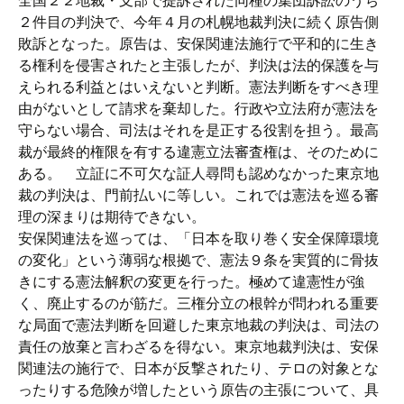
全国２２地裁・支部で提訴された同種の集団訴訟のうち
２件目の判決で、今年４月の札幌地裁判決に続く原告側
敗訴となった。原告は、安保関連法施行で平和的に生き
る権利を侵害されたと主張したが、判決は法的保護を与
えられる利益とはいえないと判断。憲法判断をすべき理
由がないとして請求を棄却した。行政や立法府が憲法を
守らない場合、司法はそれを是正する役割を担う。最高
裁が最終的権限を有する違憲立法審査権は、そのために
ある。 立証に不可欠な証人尋問も認めなかった東京地
裁の判決は、門前払いに等しい。これでは憲法を巡る審
理の深まりは期待できない。
安保関連法を巡っては、「日本を取り巻く安全保障環境
の変化」という薄弱な根拠で、憲法９条を実質的に骨抜
きにする憲法解釈の変更を行った。極めて違憲性が強
く、廃止するのが筋だ。三権分立の根幹が問われる重要
な局面で憲法判断を回避した東京地裁の判決は、司法の
責任の放棄と言わざるを得ない。東京地裁判決は、安保
関連法の施行で、日本が反撃されたり、テロの対象とな
ったりする危険が増したという原告の主張について、具