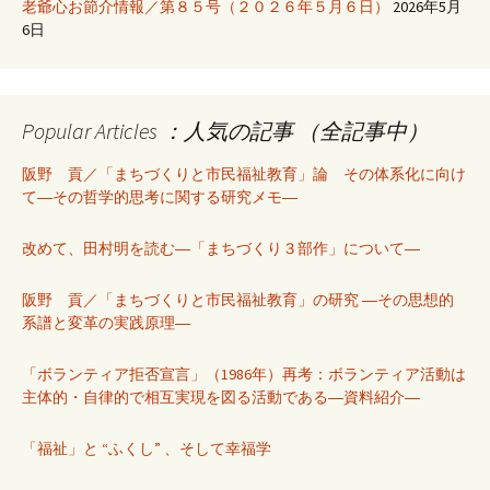
老爺心お節介情報／第８５号（２０２６年５月６日）
2026年5月
6日
Popular Articles ：人気の記事 （全記事中）
阪野 貢／「まちづくりと市民福祉教育」論 その体系化に向け
て―その哲学的思考に関する研究メモ―
改めて、田村明を読む―「まちづくり３部作」について―
阪野 貢／「まちづくりと市民福祉教育」の研究 ―その思想的
系譜と変革の実践原理―
「ボランティア拒否宣言」（1986年）再考：ボランティア活動は
主体的・自律的で相互実現を図る活動である―資料紹介―
「福祉」と “ふくし” 、そして幸福学