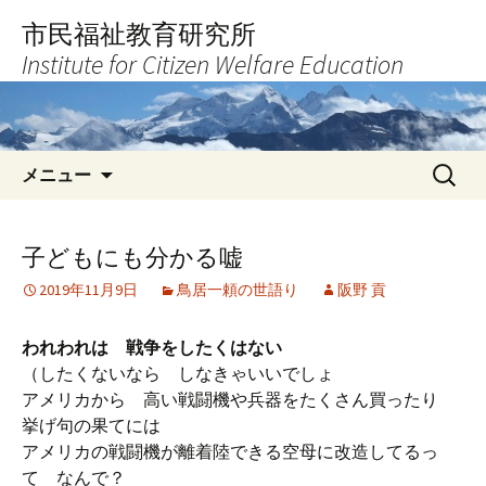
コ
市民福祉教育研究所
ン
Institute for Citizen Welfare Education
テ
ン
ツ
へ
検
ス
メニュー
索:
キ
ッ
プ
子どもにも分かる嘘
2019年11月9日
鳥居一頼の世語り
阪野 貢
われわれは 戦争をしたくはない
（したくないなら しなきゃいいでしょ
アメリカから 高い戦闘機や兵器をたくさん買ったり
挙げ句の果てには
アメリカの戦闘機が離着陸できる空母に改造してるっ
て なんで？