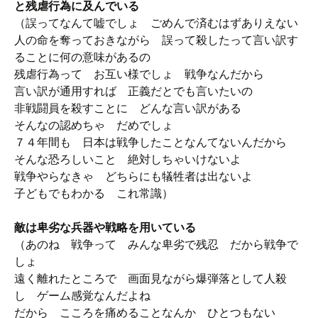
と残虐行為に及んでいる
（誤ってなんて嘘でしょ ごめんで済むはずありえない
人の命を奪っておきながら 誤って殺したって言い訳す
ることに何の意味があるの
残虐行為って お互い様でしょ 戦争なんだから
言い訳が通用すれば 正義だとでも言いたいの
非戦闘員を殺すことに どんな言い訳がある
そんなの認めちゃ だめでしょ
７４年間も 日本は戦争したことなんてないんだから
そんな恐ろしいこと 絶対しちゃいけないよ
戦争やらなきゃ どちらにも犠牲者は出ないよ
子どもでもわかる これ常識）
敵は卑劣な兵器や戦略を用いている
（あのね 戦争って みんな卑劣で残忍 だから戦争で
しょ
遠く離れたところで 画面見ながら爆弾落として人殺
し ゲーム感覚なんだよね
だから こころを痛めることなんか ひとつもない