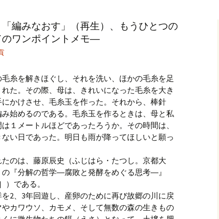
記事（51）～
カイブ（２）
アーカイブ（２）
アーカイブ（２
と「編みなおす」（再生）、もうひとつの
クレット
学位論文
アーカイブ（３）
2019/07/17～12/3
記事（101）～
てのワンポイントメモ―
カイブ（３）
アーカイブ（３）
アーカイブ（３
貢
論文
アーカイブ（４）
2020/01/01～12/3
記事（151）～
カイブ（４）
アーカイブ（４）
アーカイブ（４
の毛糸を解きほぐし、それを洗い、ほかの毛糸を足
福祉セミナー
講演録
アーカイブ（５）
2021/01/01～12/3
くれた。その際、母は、きれいになった毛糸を大き
記事（201）～
手にかけさせ、毛糸玉を作った。それから、棒針
カイブ（５）
アーカイブ（５）
アーカイブ（５
編み始めるのである。毛糸玉を作るときは、母と私
業績
その他
2022/01/01～03/1
間は１メートルほどであったろうか。その時間は、
きない日であった。明日も雨が降ってほしいと願っ
れたのは、藤原辰史（ふじはら・たつし。京都大
）の『分解の哲学―腐敗と発酵をめぐる思考―』
1］）である。
を2、3年回遊し、産卵のために再び故郷の川に戻
マやカワウソ、カモメ、そして無数の森の生きもの