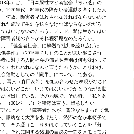
2013年）は、「日本脳性マヒ者協会『青い芝』の
、1970年代～80年代の障がい者運動を牽引した人
、「何故、障害者児は殺されなければならないのだ
離れた施設で生涯を送らなければならないのだろ
きてはいけないのだろう。／ナゼ、私は生きてはい
は障害者児の存在がそれ程邪魔なのだろうか」
続け、「健全者社会」に鮮烈な批判を繰り広げた。
傷事件」（2016年７月）のことが思い起こされ
い者に対する人間社会の偏見や差別は何も変わって
説く）われわれになんと言うだろうか。とりわけ、
社会運動としての「闘争」について、である。
なく、写真（森田友希）を組み合わせた表現がなされ
ではないどこか、いまではないいつかとつながる世
を紡ぎ出している。その地域で、その時、「私とあ
」（381ページ）と猪瀬は言う。留意したい。
の言説について「障害者たちが、普段ならまったく気
を、脈絡なく大声をあげたり、渋滞のなか車椅子で
して、その凝（こ）りをほぐしていくことを『分
解く。それに関する猪瀬の言説の一節をメモってお