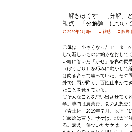
アーカイブ（２）
アーカイブ（２）
アー
「解きほぐす」（分解）
記事（51）～
論文
ブッ
視点―「分解論」につい
アーカイブ（３）
アーカイブ（３）
アー
2020年2月6日
雑感
阪野 
記事（101）～
老爺心お節介情報
論文
アーカイブ（４）
アーカイブ（４）
アー
〇母は、小さくなったセーター
記事（151）～
講演録
社会
して新しいものに編みなおして
い輪に巻いた「かせ」を私の両
アーカイブ（５）
アーカイブ（５）
アー
（ぼうばり）を巧みに動かして
記事（201）～
四国遍路紀行文
研究
は向き合って座っていた。その
外では雨が降り、百姓仕事がで
たことを覚えている。
〇そんなことを思い出させてく
学。専門は農業史、食の思想史
（青土社、2019年７月、以下［
〇藤原は言う。サケは、北太平洋
る。衰え、傷ついたサケは、ク