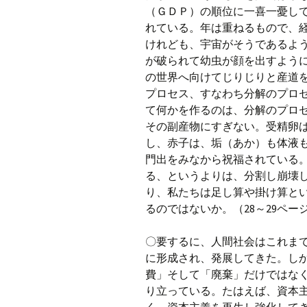
（ＧＤＰ）の順位に一喜一憂し
れている。年は重ねるもので、
けれども、宇宙がそうであるよ
が破られて幼虫が顔を出すよう
の世界へ向けてじりじりと産道
プロセス、すなわち分解のプロ
て何かを作るのは、分解のプロ
その副産物にすぎない。受精卵
し、赤子は、垢（あか）も体液
門出をみなから祝福されている
る、というよりは、分割し崩壊
り、私たちは足し算や掛け算と
るのではないか。（28～29ペー
〇要するに、人間社会はこれま
に形成され、発展してきた。し
費」そして「廃棄」だけではな
り立っている。たはえば、資本