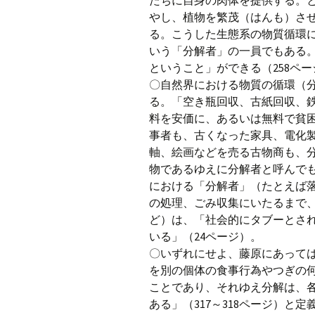
たちに自身の肉体を提供する。
やし、植物を繁茂（はんも）さ
る。こうした生態系の物質循環
いう「分解者」の一員でもある
ということ」ができる（258ペー
〇自然界における物質の循環（
る。「空き瓶回収、古紙回収、
料を安価に、あるいは無料で貧
事者も、古くなった家具、電化
軸、絵画などを売る古物商も、
物であるゆえに分解者と呼んでも
における「分解者」（たとえば
の処理、ごみ収集にいたるまで
ど）は、「社会的にタブーとさ
いる」（24ページ）。
〇いずれにせよ、藤原にあって
を別の個体の食事行為やつぎの
ことであり、それゆえ分解は、
ある」（317～318ページ）