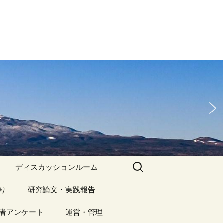
検
ディスカッションルーム
索:
り
アーカイブ（１）
研究論文・実践報告
記事（1）～
）
者アンケート
アーカイブ（１）
運営・管理
アーカイブ（２）
研究論文