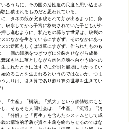
ているうちに、その国の活性度の尺度と思い込まさ
経験は積まれるものだと思われている。
うに、タネの殻が突き破られて芽が出るように、卵
に、破水してから子宮に格納されていた子どもが外
を押し進むように、私たちの暮らす世界は、破裂の
セスのなかを生きているにすぎず、そのなかにあっ
セスの迂回もしくは道草にすぎず、作られたものも
は、一個の細胞をつぎつぎに分裂させながら成長
も糞尿も地に落としながら肉体崩壊へ向かう旅への
。生まれたときにはすでに分割と崩壊に向かってい
し始めることを生まれるというのではないか。つま
いうよりは、引き算であり割り算の世界を生きてい
ジ）
で、「生産」「構築」「拡大」という価値観のもと
かし、そもそも人間社会は、「生産」「流通」「消
く、「分解」と「再生」を含んだシステムとして成
主義の構造的矛盾が資本主義を終わらせるのではな