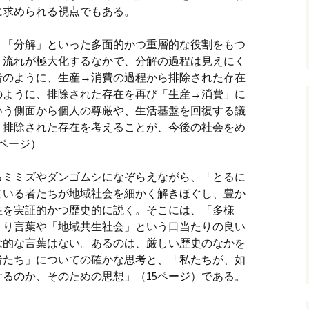
に求められる視点でもある。
、「分解」といった多面的かつ重層的な役割をもつ
う流れが極大化するなかで、分解の過程は見えにく
者のように、生産→消費の過程から排除された存在
のように、排除された存在を再び「生産→消費」に
いう側面から個人の尊厳や、生活基盤を回復する議
、排除された存在を考えることが、今後の社会をめ
8ページ）
るミミズやダンゴムシになぞらえながら、「とるに
ている者たちが地域社会を細かく解きほぐし、豊か
性を実証的かつ歴史的に説く。そこには、「多様
）り言葉や「地域共生社会」という口当たりの良い
念的な言葉はない。あるのは、厳しい歴史のなかを
者たち」についての確かな思考と、「私たちが、如
るのか、そのための思想」（15ページ）である。