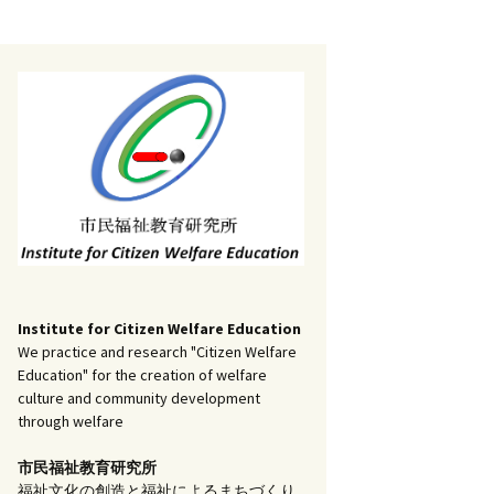
記事（51）～
）
アーカイブ（２）
1
アーカイブ（３）
研究ノート
記事（101）～
）
アーカイブ（３）
1
アーカイブ（４）
調査報告
記事（151）～
）
アーカイブ（４）
1
アーカイブ（５）
実践報告
記事（201）～
）
アーカイブ（５）
5
コラム
Institute for Citizen Welfare Education
We practice and research "Citizen Welfare
Education" for the creation of welfare
culture and community development
through welfare
市民福祉教育研究所
福祉文化の創造と福祉によるまちづくり