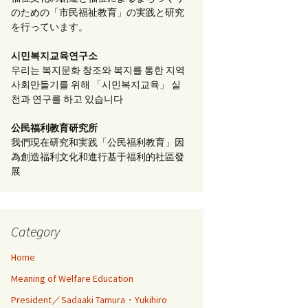
のための「市民福祉教育」の実践と研究
を行っています。
시민복지교육연구소
우리는 복지문화 창조와 복지를 통한 지역
사회만들기를 위해 「시민복지교육」 실
천과 연구를 하고 있습니다
公民福利教育
研究所
我們現在研究和実践「公民福利教育」因
為創造福利文化和進行基于福利的社區發
展
Category
Home
Meaning of Welfare Education
President／Sadaaki Tamura・Yukihiro