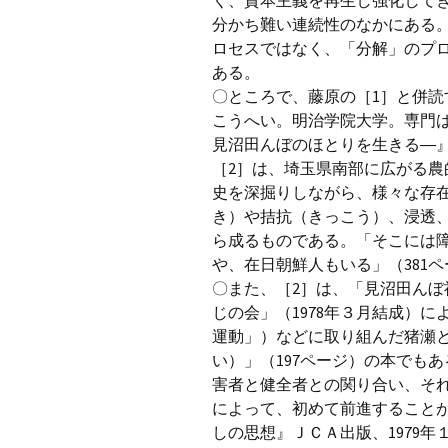
く、資本主義を再生し強化して
分かち難い連続性のなかにある
ロセスではなく、「分解」のプ
ある。
〇ところで、藤原の［1］と併
こうへい。明治学院大学。専門
見沼田んぼのほとりを生きる―』
［2］は、埼玉県南部に広がる
史を深掘りしながら、様々な存
き）や拮抗（きっこう）、浸透
ら成るものである。「そこには
や、在日朝鮮人もいる」（381
〇また、［2］は、「見沼田んぼ
じの会」（1978年３月結成）
運動」）などに取り組んだ猪瀬
い）」（197ページ）の本でも
害者と健全者との関り合い、そ
によって、初めて前進すること
しの思想』ＪＣＡ出版、1979年