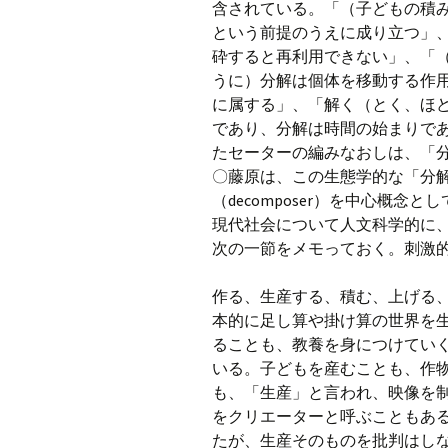
含されている。「（子どもの積
という前提のうえに成り立つ」
砕すると再利用できない」、「
うに）分解は個体を移動する作
に属する」、「解く（とく、ほ
であり、分解は時間の始まりであ
たセーターの編みなおしは、「
〇藤原は、この生態学的な「分解」（
（decomposer）を中心概
現代社会について人文科学的に
次の一節をメモっておく。刺激
作る、生産する、積む、上げる
本的に足し算や掛け算の世界を
ることも、教養を身につけてい
いる。子どもを産むことも、作
も、「生産」と言われ、映像を
をクリエーターと呼ぶこともあ
たが、生産そのものを批判はし