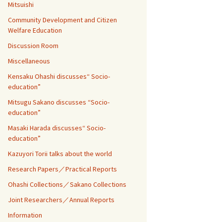
Mitsuishi
Community Development and Citizen
Welfare Education
Discussion Room
Miscellaneous
Kensaku Ohashi discusses“ Socio-
education”
Mitsugu Sakano discusses “Socio-
education”
Masaki Harada discusses“ Socio-
education”
Kazuyori Torii talks about the world
Research Papers／Practical Reports
Ohashi Collections／Sakano Collections
Joint Researchers／Annual Reports
Information