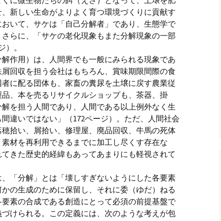
とくに微生物たちの餌（えさ）となって、土壌を肥
せ、新しい生命がよりよく育つ環境づくりに貢献す
において、サケは「自己分解者」であり、生態学で
。さらに、「サケの老化現象もまた分解現象の一部
ジ）。
分解作用）は、人間界でも一般にみられる現象であ
鉄屑回収を担う会社はもちろん、賞味期限間際の食
困者に配る団体も、家畜の糞尿を土壌に戻す農業従
製品、本を売るリサイクルショップも、茶器、掛
分解を担う人間であり、人間である以上例外なく生
間違いではない」（172ページ）。ただ、人間社会
落穂拾い、屑拾い、修理屋、廃品回収、牛馬の死体
、素材を再利用できるまでに加工し尽くす存在な
れてきた歴史的経緯もあってあまりにも軽視されて
は、「分解」とは「壊しすぎないようにした各要素
何かの生成のために保留し、それに委（ゆだ）ねる
各要素の合成である創造にとって必須の前提基盤で
と定義づけられる。この定義には、次のような考えが包