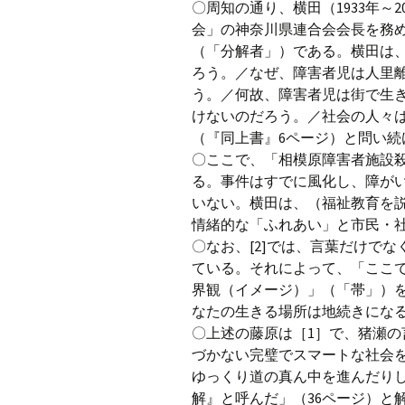
〇周知の通り、横田（1933年～
会」の神奈川県連合会会長を務め
（「分解者」）である。横田は
ろう。／なぜ、障害者児は人里
う。／何故、障害者児は街で生
けないのだろう。／社会の人々
（『同上書』6ページ）と問い
〇ここで、「相模原障害者施設殺
る。事件はすでに風化し、障が
いない。横田は、（福祉教育を
情緒的な「ふれあい」と市民・
〇なお、[2]では、言葉だけで
ている。それによって、「ここ
界観（イメージ）」（「帯」）
なたの生きる場所は地続きになる
〇上述の藤原は［1］で、猪瀬
づかない完璧でスマートな社会
ゆっくり道の真ん中を進んだり
解』と呼んだ」（36ページ）と