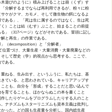
み木遊びのように）積み上げることは崩（くず）す
、「分解するまでならば再利用できるが、粉々に粉
（サケがクマ、カモメ、そして微生物の餌になるよ
用である」、「死は生に属するのではなく、生は死
どく）ことは結（むす）ぶこと、始まることの前提
る」（317ページ）などがそれである。冒頭に記し
分解と再生」の作業である。
decomposition）と「分解者」
念として位置づけ、大量生産・大量消費・大量廃棄などの
、そして歴史（学）的視点から思考する。ここで、
的である。
、重ねる、生み出す、というふうに、私たちは、基
生きている、と思わされている。キャリアアップす
くことも、自分を「形成」することだと思い込んで
物を育てることも、ほかならぬこの本を書くこと
制作したりゲームをプログラムしたりする人のこと
る。ナチズムもスターリニズムも資本主義は批判し
なかった。どの国も生産量を分析し、国内総生産