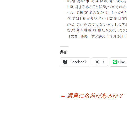
共有:
Facebook
X
Line
投
←
遺書に名前があるか？
稿
ナ
ビ
ゲ