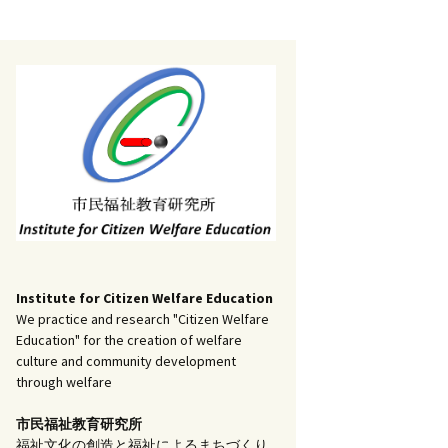
記事（51）～
）
アーカイブ（２）
1
アーカイブ（３）
研究ノート
記事（101）～
）
アーカイブ（３）
1
アーカイブ（４）
調査報告
記事（151）～
）
アーカイブ（４）
1
アーカイブ（５）
実践報告
記事（201）～
）
アーカイブ（５）
5
コラム
Institute for Citizen Welfare Education
We practice and research "Citizen Welfare
Education" for the creation of welfare
culture and community development
through welfare
市民福祉教育研究所
福祉文化の創造と福祉によるまちづくり