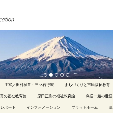
ucation
主宰／田村禎章・三ツ石行宏
まちづくりと市民福祉教育
貢の福祉教育論
原田正樹の福祉教育論
アーカイブ（１）
鳥居一頼の世語
記事（1）～
間レポート
カイブ（１）
インフォメーション
アーカイブ（１）
プラットホーム
アーカイブ（１
読
著書
アーカイブ（２）
「心守る詩」