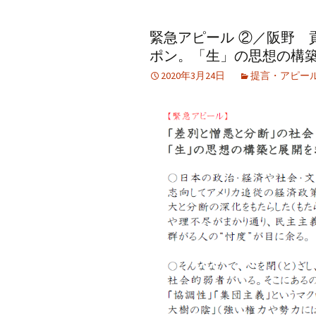
アーカイブ（２）
アーカイブ（２）
アー
緊急アピール ②／阪野 
記事（51）～
論文
ブッ
ポン。「生」の思想の構
アーカイブ（３）
アーカイブ（３）
アー
2020年3月24日
提言・アピー
記事（101）～
老爺心お節介情報
論文
アーカイブ（４）
アーカイブ（４）
アー
記事（151）～
講演録
社会
アーカイブ（５）
アーカイブ（５）
アー
記事（201）～
四国遍路紀行文
研究