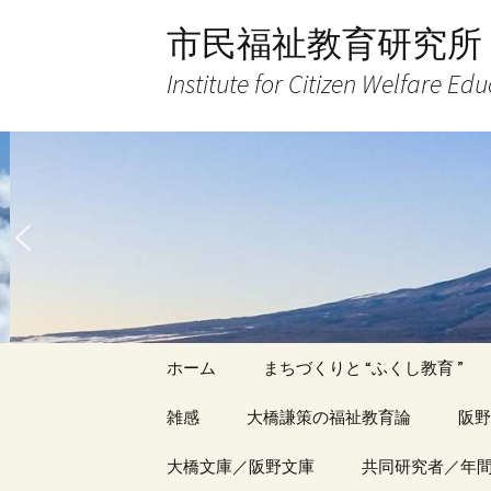
コ
市民福祉教育研究所
ン
テ
Institute for Citizen Welfare Ed
ン
ツ
へ
ス
キ
ッ
プ
ホーム
まちづくりと “ふくし教育 ”
雑感
大橋謙策の福祉教育論
阪野
アーカイブ（１）
大橋文庫／阪野文庫
アーカイブ（１）
共同研究者／年
アー
記事（1）～
著書
著書