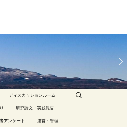
検
ディスカッションルーム
索:
り
アーカイブ（１）
研究論文・実践報告
記事（1）～
）
者アンケート
アーカイブ（１）
運営・管理
アーカイブ（２）
研究論文