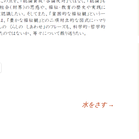
水をさす
→