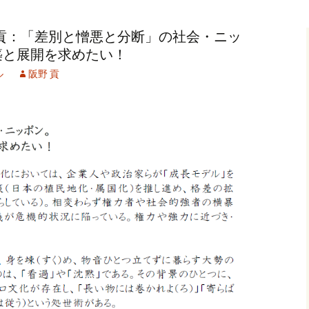
記事（51）～
カイブ（２）
アーカイブ（２）
アーカイブ（２
貢：「差別と憎悪と分断」の社会・ニッ
クレット
学位論文
アーカイブ（３）
2019/07/17～12/3
記事（101）～
築と展開を求めたい！
カイブ（３）
アーカイブ（３）
アーカイブ（３
ル
阪野 貢
論文
アーカイブ（４）
2020/01/01～12/3
記事（151）～
カイブ（４）
アーカイブ（４）
アーカイブ（４
福祉セミナー
講演録
アーカイブ（５）
2021/01/01～12/3
記事（201）～
カイブ（５）
アーカイブ（５）
アーカイブ（５
業績
その他
2022/01/01～03/1