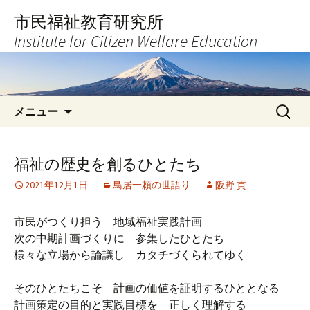
コ
市民福祉教育研究所
ン
Institute for Citizen Welfare Education
テ
ン
ツ
へ
検
ス
メニュー
索:
キ
ッ
プ
福祉の歴史を創るひとたち
2021年12月1日
鳥居一頼の世語り
阪野 貢
市民がつくり担う 地域福祉実践計画
次の中期計画づくりに 参集したひとたち
様々な立場から論議し カタチづくられてゆく
そのひとたちこそ 計画の価値を証明するひととなる
計画策定の目的と実践目標を 正しく理解する