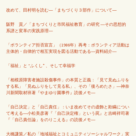
改めて、田村明を読む―「まちづくり３部作」について―
阪野 貢／「まちづくりと市民福祉教育」の研究 ―その思想的
系譜と変革の実践原理―
「ボランティア拒否宣言」（1986年）再考：ボランティア活動は
主体的・自律的で相互実現を図る活動である―資料紹介―
「福祉」と “ふくし” 、そして幸福学
「相模原障害者施設殺傷事件」の本質と正義：「見て見ぬふりを
する私」「見ぬふりをして見る私」、その「後ろめたさ」―神奈
川新聞取材班著『やまゆり園事件』読後メモ―
「自己決定」と「自己責任」：いま改めてその虚飾と欺瞞につい
て考える―小松美彦著『「自己決定権」という罠』と吉崎祥司著
『「自己責任論」をのりこえる』の読後メモ―
大橋謙策／私の「地域福祉とコミュニティソーシャルワーク」実