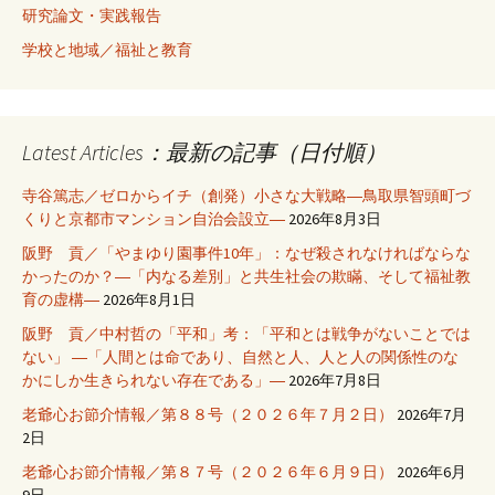
研究論文・実践報告
学校と地域／福祉と教育
Latest Articles：最新の記事（日付順）
寺谷篤志／ゼロからイチ（創発）小さな大戦略―鳥取県智頭町づ
くりと京都市マンション自治会設立―
2026年8月3日
阪野 貢／「やまゆり園事件10年」：なぜ殺されなければならな
かったのか？―「内なる差別」と共生社会の欺瞞、そして福祉教
育の虚構―
2026年8月1日
阪野 貢／中村哲の「平和」考：「平和とは戦争がないことでは
ない」 ―「人間とは命であり、自然と人、人と人の関係性のな
かにしか生きられない存在である」―
2026年7月8日
老爺心お節介情報／第８８号（２０２６年７月２日）
2026年7月
2日
老爺心お節介情報／第８７号（２０２６年６月９日）
2026年6月
9日