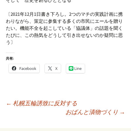
そして 歴史を創るひととなる
〔2021年12月1日書き下ろし。2つのマチの実践計画に携
わりながら、策定に参集する多くの市民にエールを贈り
たい。機能不全を起こしている「協議体」の話題を聞く
たびに、この熱気をどうして引き出せないのか疑問に思
う〕
共有:
Facebook
X
Line
投
←
札幌五輪誘致に反対する
稿
おばんと漬物づくり
→
ナ
ビ