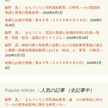
阪野 貢／「まちづくりと市民福祉教育」の研究 ―その思想的
系譜と変革の実践原理―
2026年6月1日
老爺心お節介情報／第８６号（２０２６年５月２８日）
2026年5
月28日
阪野 貢／「まちづくり」言説の系譜と自律的市民の位相―思
想・実践・技法・認識のダイナミズム―
2026年5月18日
阪野 貢／神奈川県と鳥取県八頭郡における福祉教育実践の成立
と展開―戦後初期福祉教育における「統治」と「変革」の相克―
2026年5月7日
老爺心お節介情報／第８５号（２０２６年５月６日）
2026年5月
6日
Popular Articles ：人気の記事 （全記事中）
阪野 貢／「まちづくりと市民福祉教育」論 その体系化に向け
て―その哲学的思考に関する研究メモ―