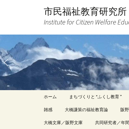
コ
市民福祉教育研究所
ン
テ
Institute for Citizen Welfare Ed
ン
ツ
へ
ス
キ
ッ
プ
ホーム
まちづくりと “ふくし教育 ”
雑感
大橋謙策の福祉教育論
阪野
アーカイブ（１）
大橋文庫／阪野文庫
アーカイブ（１）
共同研究者／年
アー
記事（1）～
著書
著書