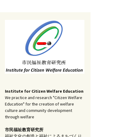
記事（51）～
）
アーカイブ（２）
1
アーカイブ（３）
研究ノート
記事（101）～
）
アーカイブ（３）
1
アーカイブ（４）
調査報告
記事（151）～
）
アーカイブ（４）
1
アーカイブ（５）
実践報告
記事（201）～
）
アーカイブ（５）
5
コラム
Institute for Citizen Welfare Education
We practice and research "Citizen Welfare
Education" for the creation of welfare
culture and community development
through welfare
市民福祉教育研究所
福祉文化の創造と福祉によるまちづくり