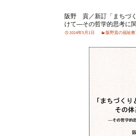
アーカイブ（２）
アーカイブ（２）
アー
阪野 貢／新訂「まちづ
記事（51）～
論文
ブッ
けて―その哲学的思考に
アーカイブ（３）
アーカイブ（３）
アー
2024年5月1日
阪野貢の福祉教
記事（101）～
老爺心お節介情報
論文
アーカイブ（４）
アーカイブ（４）
アー
記事（151）～
講演録
社会
アーカイブ（５）
アーカイブ（５）
アー
記事（201）～
四国遍路紀行文
研究