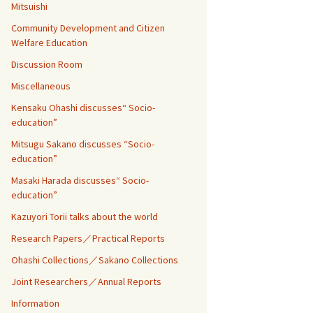
Mitsuishi
Community Development and Citizen
Welfare Education
Discussion Room
Miscellaneous
Kensaku Ohashi discusses“ Socio-
education”
Mitsugu Sakano discusses “Socio-
education”
Masaki Harada discusses“ Socio-
education”
Kazuyori Torii talks about the world
Research Papers／Practical Reports
Ohashi Collections／Sakano Collections
Joint Researchers／Annual Reports
Information