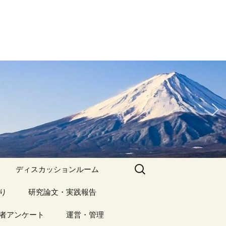
検
ディスカッションルーム
索:
り
アーカイブ（１）
研究論文・実践報告
記事（1）～
）
者アンケート
アーカイブ（１）
運営・管理
アーカイブ（２）
研究論文