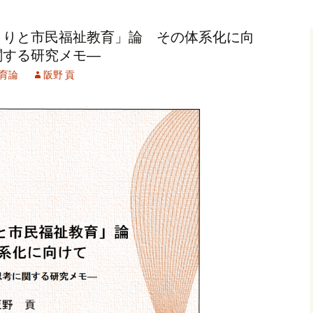
記事（51）～
カイブ（２）
アーカイブ（２）
アーカイブ（２
くりと市民福祉教育」論 その体系化に向
クレット
学位論文
アーカイブ（３）
2019/07/17～12/3
記事（101）～
関する研究メモ―
カイブ（３）
アーカイブ（３）
アーカイブ（３
育論
阪野 貢
論文
アーカイブ（４）
2020/01/01～12/3
記事（151）～
カイブ（４）
アーカイブ（４）
アーカイブ（４
福祉セミナー
講演録
アーカイブ（５）
2021/01/01～12/3
記事（201）～
カイブ（５）
アーカイブ（５）
アーカイブ（５
業績
その他
2022/01/01～03/1