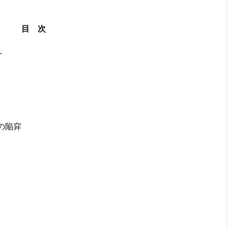
目 次
―
の陥穽