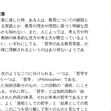
言葉
言葉に接した時、ある人は、教育についての確固と
よる実践とか、教育の理念や理想に基づく明確な思
るかも知れない。また、人によっては、考え方や判
、教師の体系的な見方や考え方が際立っているよう
ない。いずれにしても、「哲学のある教育実践」が
一様に理解されるというのはあり得ないようであ
く次のような二つに分けられる。一つは、「哲学す
、もう一つは、「哲学」（Philosophie）である。
った知的活動そのもの、この活動の「過程」にこそ
ある。それに対し、「哲学」とは知的活動の「結
出された内容の体系、それが本来の哲学であるとす
は、よく「過程としての哲学」と「結果としての哲
る。この二つを切り離して別々のものと見なすこと