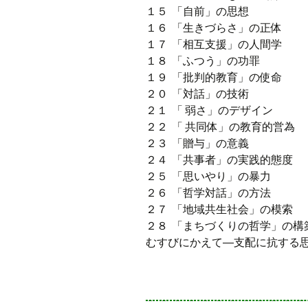
１５ 「自前」の思想
１６ 「生きづらさ」の正体
１７ 「相互支援」の人間学
１８ 「ふつう」の功罪
１９ 「批判的教育」の使命
２０ 「対話」の技術
２１ 「 弱さ」のデザイン
２２ 「 共同体」の教育的営為
２３ 「贈与」の意義
２４ 「共事者」の実践的態度
２５ 「思いやり」の暴力
２６ 「哲学対話」の方法
２７ 「地域共生社会」の模索
２８ 「まちづくりの哲学」の構
むすびにかえて―支配に抗する