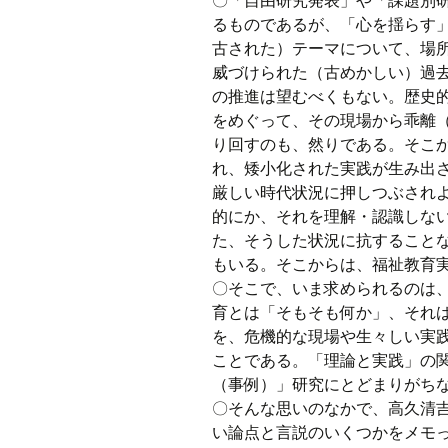
〇「自由研究発表」や「課題別
るものであるが、「心を揺らす
古された）テーマについて、場
威づけられた（古めかしい）過
の推進は望むべくもない。歴史
をめぐって、その現場から乖離
り回すのも、然りである。そこ
れ、矮小化された実践が生み出
厳しい時代状況に押しつぶされ
的にか、それを理解・認識しな
た、そうした状況に抗すること
もいる。そこからは、福祉教育
〇そこで、いま求められるのは
育とは「そもそも何か」、それ
を、危機的な現場や生々しい実
ことである。「理論と実践」の
（事例）」研究にとどまりがち
〇そんな思いのなかで、高久清
い論点と言説のいくつかをメモ