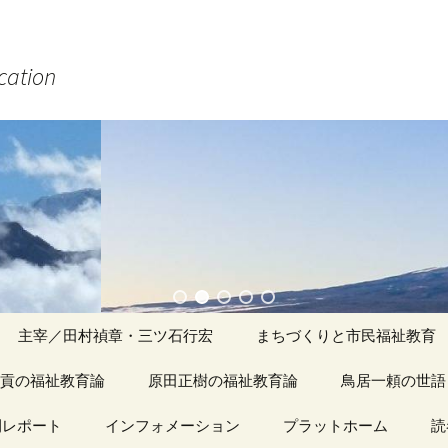
ucation
主宰／田村禎章・三ツ石行宏
まちづくりと市民福祉教育
貢の福祉教育論
原田正樹の福祉教育論
アーカイブ（１）
鳥居一頼の世語
記事（1）～
間レポート
カイブ（１）
インフォメーション
アーカイブ（１）
プラットホーム
アーカイブ（１
読
著書
アーカイブ（２）
「心守る詩」