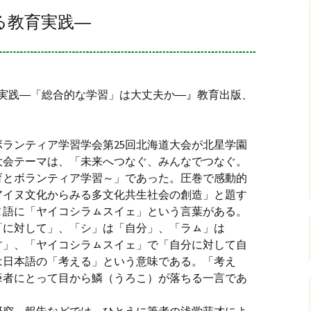
る教育実践―
実践―「総合的な学習」は大丈夫か―』教育出版、
・ボランティア学習学会第25回北海道大会が北星学園
大会テーマは、「未来へつなぐ、みんなでつなぐ。
育とボランティア学習～」であった。圧巻で感動的
アイヌ文化からみる多文化共生社会の創造」と題す
ヌ語に「ヤイコシラㇺスイェ」という言葉がある。
「に対して」、「シ」は「自分」、「ラㇺ」は
す」、「ヤイコシラㇺスイェ」で「自分に対して自
は日本語の「考える」という意味である。「考え
筆者にとって目から鱗（うろこ）が落ちる一言であ