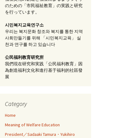
のための「市民福祉教育」の実践と研究
を行っています。
시민복지교육연구소
우리는 복지문화 창조와 복지를 통한 지역
사회만들기를 위해 「시민복지교육」 실
천과 연구를 하고 있습니다
公民福利教育
研究所
我們現在研究和実践「公民福利教育」因
為創造福利文化和進行基于福利的社區發
展
Category
Home
Meaning of Welfare Education
President／Sadaaki Tamura・Yukihiro