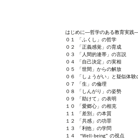
はじめに―哲学のある教育実践
０１ 「ふくし」の哲学
０２ 「正義感覚」の育成
０３ 「人間的連帯」の言説
０４ 「自己決定」の実相
０５ 「世間」からの解放
０６ 「しょうがい」と疑似体験
０７ 「生」の倫理
０８ 「しんがり」の姿勢
０９ 「助けて」の表明
１０ 「愛郷心」の相克
１１ 「差別」の本質
１２ 「共感」の功罪
１３ 「利他」の学問
１４ “Well-being” の視点