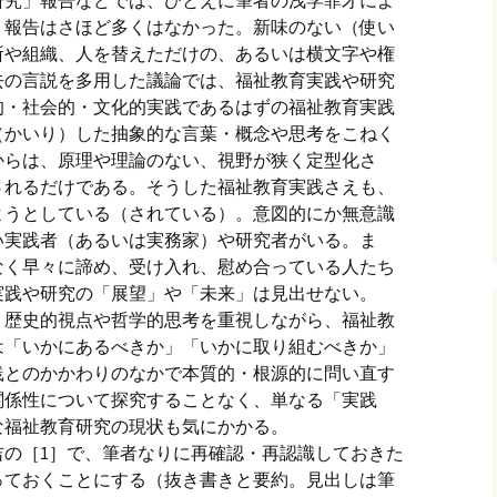
研究」報告などでは、ひとえに筆者の浅学菲才によ
」報告はさほど多くはなかった。新味のない（使い
所や組織、人を替えただけの、あるいは横文字や権
去の言説を多用した議論では、福祉教育実践や研究
的・社会的・文化的実践であるはずの福祉教育実践
（かいり）した抽象的な言葉・概念や思考をこねく
からは、原理や理論のない、視野が狭く定型化さ
されるだけである。そうした福祉教育実践さえも、
ようとしている（されている）。意図的にか無意識
い実践者（あるいは実務家）や研究者がいる。ま
なく早々に諦め、受け入れ、慰め合っている人たち
実践や研究の「展望」や「未来」は見出せない。
、歴史的視点や哲学的思考を重視しながら、福祉教
は「いかにあるべきか」「いかに取り組むべきか」
践とのかかわりのなかで本質的・根源的に問い直す
関係性について探究することなく、単なる「実践
な福祉教育研究の現状も気にかかる。
吉の［1］で、筆者なりに再確認・再認識しておきた
っておくことにする（抜き書きと要約。見出しは筆