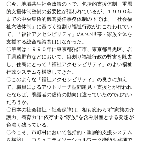
〇今、地域共生社会政策の下で、包括的支援体制、重層
的支援体制整備の必要性が謳われているが、１９９０年
までの中央集権的機関委任事務体制の下では、「社会福
祉六法体制」に基づく縦割り福祉行政がおこなわれてい
て、「福祉アクセシビリティ」のいい世帯・家族全体を
支援する総合相談窓口はなかった。
〇筆者は１９９０年に東京都狛江市、東京都目黒区、岩
手県遠野市などにおいて、縦割り福祉行政の弊害を除去
し、住民にとって「福祉アクセシビリティ」のよい福祉
行政システムを構築してきた。
〇このような「福祉アクセシビリティ」の良さに加え
て、職員によるアウトリーチ型問題見・支援とが行われ
たならば、養護者の虐待の動向は違っていたのではない
だろうか。
〇日本の社会福祉・社会保障は、相も変わらず“家族の介
護力、養育力”に依存する“家族”を含み財産とする発想が
色濃く残っている。
〇今こそ、市町村において包括的・重層的支援システム
を構築し、コミュニティソーシャルワーク機能を発揮で