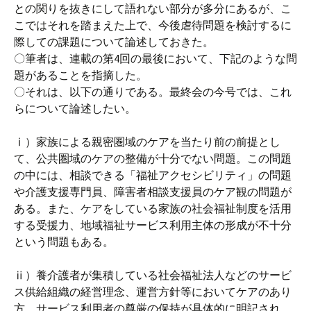
との関りを抜きにして語れない部分が多分にあるが、こ
こではそれを踏まえた上で、今後虐待問題を検討するに
際しての課題について論述しておきた。
〇筆者は、連載の第4回の最後において、下記のような問
題があることを指摘した。
〇それは、以下の通りである。最終会の今号では、これ
らについて論述したい。
ⅰ）家族による親密圏域のケアを当たり前の前提とし
て、公共圏域のケアの整備が十分でない問題。この問題
の中には、相談できる「福祉アクセシビリティ」の問題
や介護支援専門員、障害者相談支援員のケア観の問題が
ある。また、ケアをしている家族の社会福祉制度を活用
する受援力、地域福祉サービス利用主体の形成が不十分
という問題もある。
ⅱ）養介護者が集積している社会福祉法人などのサービ
ス供給組織の経営理念、運営方針等においてケアのあり
方、サービス利用者の尊厳の保持が具体的に明記され、