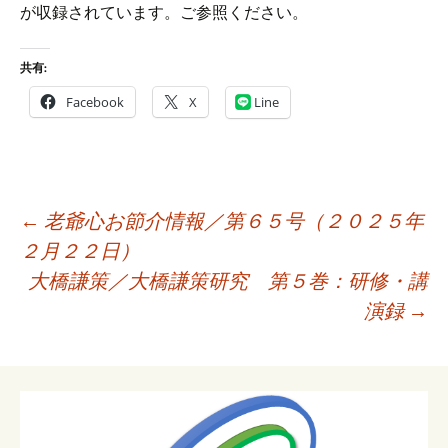
が収録されています。ご参照ください。
共有:
Facebook
X
Line
投
←
老爺心お節介情報／第６５号（２０２５年
稿
２月２２日）
ナ
大橋謙策／大橋謙策研究 第５巻：研修・講
ビ
演録
→
ゲ
ー
シ
ョ
ン