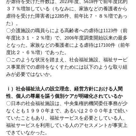
が虐待を受けた件数は、2023年度、5618件で前年度比約
３７％増加している（ちなみに、家族などの養護者から
虐待を受けた障害者は2285件、前年比７・８％増であっ
た）。
〇介護施設の職員らによる高齢者への虐待は1123件（前
年度比３１・２％増）で、2006年度調査開始以来の最多
となった。家族などの養護者による虐待は17100件（前年
度比２・６％増）であった。
〇このような状況を踏まえ、社会福祉施設、福祉サービ
ス事業所での虐待をなくすためには以下のような取り組
みが必要ではないか。
ⅰ）社会福祉法人の設立理念、経営方針における人間
性、個人の尊厳を謳う個別ケアが明確化されているか
〇日本の社会福祉施設は、中央集権的機関委任事務が少
なくとも１９９０年まで、あるいは２０００年まで続い
ていたこともあり、福祉サービスを必要としている人、
福祉サービスを利用している人のアセスメントが事実上
できていなかった。