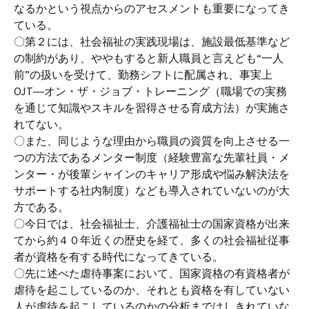
なるかという視点からのアセスメントも重要になってき
ている。
〇第２には、社会福祉の実践現場は、施設最低基準など
の制約があり、ややもすると新人職員と言えども“一人
前”の扱いを受けて、勤務シフトに配属され、事実上
OJT―オン・ザ・ジョブ・トレーニング（職場での実務
を通じて知識やスキルを習得させる育成方法）が実施さ
れてない。
〇また、同じような理由から職員の資質を向上させる一
つの方法であるメンター制度（経験豊富な先輩社員・メ
ンター・が後輩シャインのキャリア形成や悩み解決法を
サポートする社内制度）なども導入されていないのが大
方である。
〇今日では、社会福祉士、介護福祉士の国家資格が出来
てから約４０年近くの歴史を経て、多くの社会福祉従事
者が資格を有する時代になってきている。
〇先に述べた虐待事案において、国家資格の有資格者が
虐待を起こしているのか、それとも資格を有していない
人が虐待を起こしているのかの分析まではしきれていな