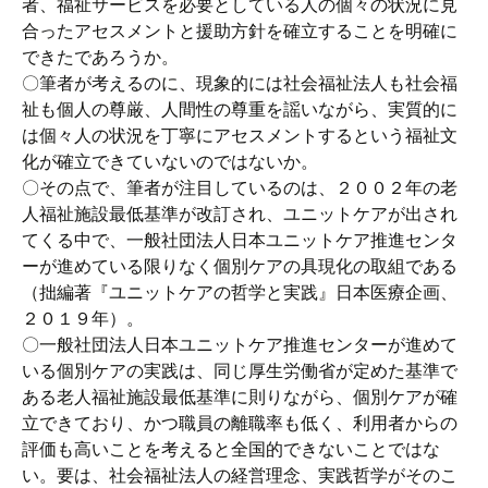
者、福祉サービスを必要としている人の個々の状況に見
合ったアセスメントと援助方針を確立することを明確に
できたであろうか。
〇筆者が考えるのに、現象的には社会福祉法人も社会福
祉も個人の尊厳、人間性の尊重を謡いながら、実質的に
は個々人の状況を丁寧にアセスメントするという福祉文
化が確立できていないのではないか。
〇その点で、筆者が注目しているのは、２００２年の老
人福祉施設最低基準が改訂され、ユニットケアが出され
てくる中で、一般社団法人日本ユニットケア推進センタ
ーが進めている限りなく個別ケアの具現化の取組である
（拙編著『ユニットケアの哲学と実践』日本医療企画、
２０１９年）。
〇一般社団法人日本ユニットケア推進センターが進めて
いる個別ケアの実践は、同じ厚生労働省が定めた基準で
ある老人福祉施設最低基準に則りながら、個別ケアが確
立できており、かつ職員の離職率も低く、利用者からの
評価も高いことを考えると全国的できないことではな
い。要は、社会福祉法人の経営理念、実践哲学がそのこ