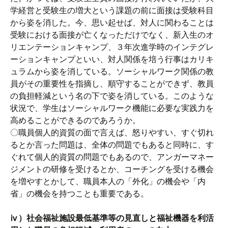
学経営と受験生の増大という課題の前に面接は受験科目
から姿を消した。今、思い起せば、対人に関わることは
受験における面接が亡くなっただけでなく、新入生のオ
リエンテーションキャンプ、３年次進学時のインテグレ
ーションキャンプといい、対人関係を培う行事はカリキ
ュラムから姿を消している。ソーシャルワーク関係の教
員がその重要性を指摘し、順守することができず、教員
の負担軽減という名の下で姿を消している。このような
状況で、学生はソーシャルワーク機能に必要な実践力を
高めることができるのであろうか。
〇職員個人的資質の面で言えば、怒りやすい、すぐ切れ
るとか言った問題は、全体の問題でもあると同時に、す
ぐれて個人的資質の問題でもあるので、アンガーマネー
ジメントの研修を受けるとか、コーチングを受ける機会
を増やすとかして、職員本人の「外化」の機会や「内
省」の機会を持つことも重要である。
ⅳ）社会福祉施設最低基準等の見直しと福祉機器を利活