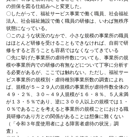
の担保を図る仕組みへと変更した。
〇したがって、福祉サービス事業で働く職員、社会福祉
法人、社会福祉施設で働く職員の研修は、いわば無秩序
状態になっている。
〇このような状況のなかで、小さな規模の事業所の職員
はほとんど研修を受けることもできなければ、自前で研
修をすると言うことも容易ではなくなってきている
〇先に挙げた事業所の虐待件数についても、事業所の規
模や事業所内での研修の有無などについて丁寧に分析す
る必要があるが、ここでは触れない。ただし、福祉サー
ビス事業所の規模別・虐待種別事業所数の調査によれ
ば、規模が５～２９人の規模の事業所が虐待件数全体の
４９・２％、３０～４９人規模が１６・８％、５人未満
が１３・５％であり、逆に３００人以上の規模では１・
０％であることを考えると事業所の規模ごとにおける職
員研修のあり方との関係があることは想像に難くない
（「令和３年度使用者による障害者虐待の状況」調
査）。