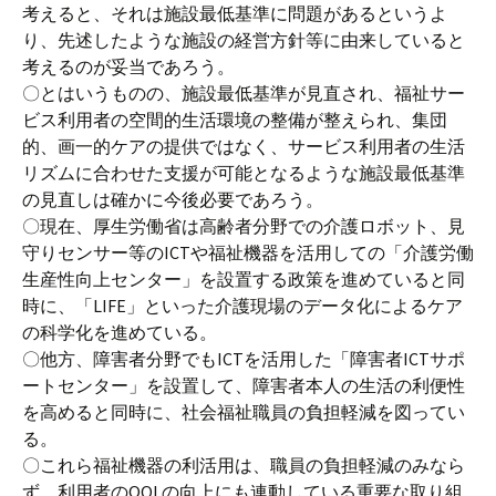
考えると、それは施設最低基準に問題があるというよ
り、先述したような施設の経営方針等に由来していると
考えるのが妥当であろう。
〇とはいうものの、施設最低基準が見直され、福祉サー
ビス利用者の空間的生活環境の整備が整えられ、集団
的、画一的ケアの提供ではなく、サービス利用者の生活
リズムに合わせた支援が可能となるような施設最低基準
の見直しは確かに今後必要であろう。
〇現在、厚生労働省は高齢者分野での介護ロボット、見
守りセンサー等のICTや福祉機器を活用しての「介護労働
生産性向上センター」を設置する政策を進めていると同
時に、「LIFE」といった介護現場のデータ化によるケア
の科学化を進めている。
〇他方、障害者分野でもICTを活用した「障害者ICTサポ
ートセンター」を設置して、障害者本人の生活の利便性
を高めると同時に、社会福祉職員の負担軽減を図ってい
る。
〇これら福祉機器の利活用は、職員の負担軽減のみなら
ず、利用者のQOLの向上にも連動している重要な取り組