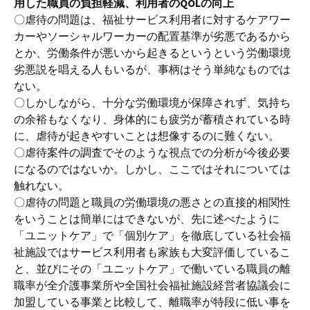
用した職員の負担軽減、利用者のQOLの向上
〇虐待の問題は、福祉サービス利用者に対するケアワー
カーやソーシャルワーカーの配置基準が劣悪であるから
とか、労働条件が悪いから起きるというという労働環境
劣悪説を唱える人もいるが、事柄はそう単純なものでは
ない。
〇しかしながら、十分な労働環境が保障されず、気持ち
の余裕もなくなり、身体的にも疲労が蓄積されている時
に、虐待が起きやすいことは想像するのに難くない。
〇虐待案件の調査でそのような視点での分析が今後必要
になるのではないか。しかし、ここではそれについては
触れない。
〇虐待の問題と職員の労働環境の悪さとの直接的相関性
をいうことは簡単にはできないが、先に述べたように
「ユニットケア」で「個別ケア」を徹底している社会福
祉施設ではサービス利用者も家族も大変評価しているこ
と、並びにその「ユニットケア」で働いている職員の離
職率が全介護事業所や全国社会福祉施設経営者協議会に
加盟している事業と比較して、離職率が特段に低い事を