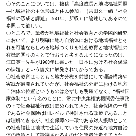
〇そのことについては、拙稿「高度成長と地域福祉問題
―地域福祉の主体形成と住民参加」（吉田久一編『社会
福祉の形成と課題』1981年、所収）に論述してあるので
参照して欲しい。
〇ところで、筆者が地域福祉と社会教育との学際的研究
において、より明確に地方自治体における地域福祉とそ
れを可能ならしめる地域づくりを社会教育と地域福祉の
有機的関りのもとで行おうと考えるようになったのは、
江口英一先生が1968年に書いた「日本における社会保障
の課題」という論文に触発されてからである。
〇社会教育はもともと地方分権を前提にして理論構築や
実践が展開されていたが、社会福祉の分野における地方
自治体の位置というものは必ずしも明確でなく、“福祉国
家体制”という名のもとに、常に中央集権的機関委任事務
の下で社会福祉行政は進められてきた。社会保障の一環
である社会保険は国レベルで検討される政策であること
は理解できるが、社会保障の一環である対人援助として
の社会福祉は地域で生活している住民の身近な地方自治
体の政策として論議されるものだと筆者は考えてきた。