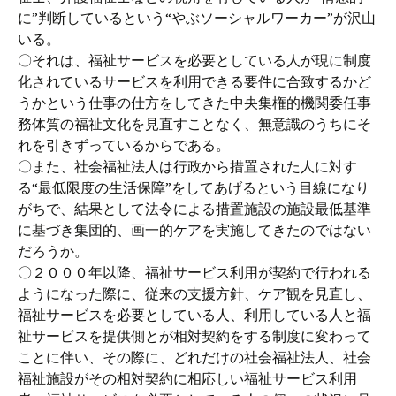
に”判断しているという“やぶソーシャルワーカー”が沢山
いる。
〇それは、福祉サービスを必要としている人が現に制度
化されているサービスを利用できる要件に合致するかど
うかという仕事の仕方をしてきた中央集権的機関委任事
務体質の福祉文化を見直すことなく、無意識のうちにそ
れを引きずっているからである。
〇また、社会福祉法人は行政から措置された人に対す
る“最低限度の生活保障”をしてあげるという目線になり
がちで、結果として法令による措置施設の施設最低基準
に基づき集団的、画一的ケアを実施してきたのではない
だろうか。
〇２０００年以降、福祉サービス利用が契約で行われる
ようになった際に、従来の支援方針、ケア観を見直し、
福祉サービスを必要としている人、利用している人と福
祉サービスを提供側とが相対契約をする制度に変わって
ことに伴い、その際に、どれだけの社会福祉法人、社会
福祉施設がその相対契約に相応しい福祉サービス利用