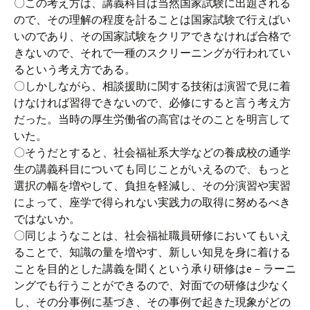
〇この考え方は、講義科目は当然国家試験に出題される
ので、その理解の程度を計ることは国家試験で行えばい
いのであり、その国家試験をクリアできなければ合格で
きないので、それで一種のスクリーニングが行われてい
るという考え方である。
〇しかしながら、相談援助に関する技術は演習で見に着
けなければ習得できないので、必修にすると言う考え方
だった。当時の厚生労働省の高官はそのことを明言して
いた。
〇そうだとすると、社会福祉系大学などの養成校の通学
生の講義科目についても同じことがいえるので、もっと
選択の幅を増やして、負担を軽減し、その分演習や実習
によって、座学で得られない実践力の取得に努めるべき
ではないか。
〇同じようなことは、社会福祉職員研修においてもいえ
ることで、知識の量を増やす、新しい知見を身に着ける
ことを目的とした講義を聞くという承り研修はe－ラーニ
ングでも行うことができるので、対面での研修は少なく
し、その分事例に基づき、その事例で起きた現象がどの