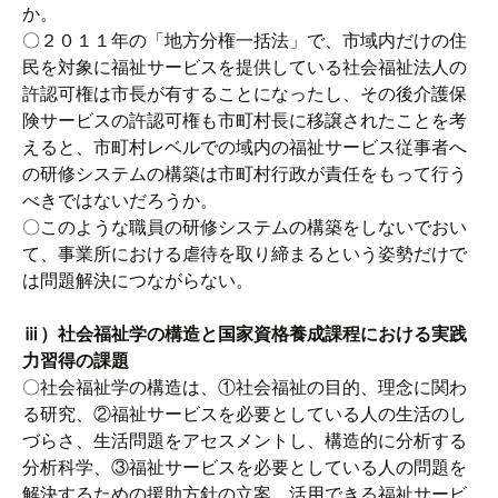
か。
〇２０１１年の「地方分権一括法」で、市域内だけの住
民を対象に福祉サービスを提供している社会福祉法人の
許認可権は市長が有することになったし、その後介護保
険サービスの許認可権も市町村長に移譲されたことを考
えると、市町村レベルでの域内の福祉サービス従事者へ
の研修システムの構築は市町村行政が責任をもって行う
べきではないだろうか。
〇このような職員の研修システムの構築をしないでおい
て、事業所における虐待を取り締まるという姿勢だけで
は問題解決につながらない。
ⅲ）社会福祉学の構造と国家資格養成課程における実践
力習得の課題
〇社会福祉学の構造は、①社会福祉の目的、理念に関わ
る研究、②福祉サービスを必要としている人の生活のし
づらさ、生活問題をアセスメントし、構造的に分析する
分析科学、③福祉サービスを必要としている人の問題を
解決するための援助方針の立案、活用できる福祉サービ