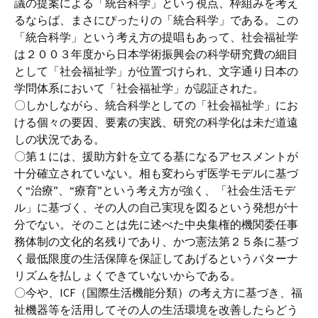
議の提案による「統合科学」という視点、枠組みを考え
るならば、まさにぴったりの「統合科学」である。この
「統合科学」という考え方の提唱もあって、社会福祉学
は２００３年度から日本学術振興会の科学研究費の細目
として「社会福祉学」が位置づけられ、文字通り日本の
学問体系において「社会福祉学」が認証された。
〇しかしながら、統合科学としての「社会福祉学」にお
ける個々の要因、要素の実践、研究の科学化は未だ道遠
しの状況である。
〇第１には、援助方針を立てる基になるアセスメントが
十分確立されていない。相も変わらず医学モデルに基づ
く“治療”、“療育”という考え方が強く、「社会生活モデ
ル」に基づく、その人の自己実現を図るという発想が十
分でない。そのことは先に述べた中央集権的機関委任事
務体制の文化的名残りであり、かつ憲法第２５条に基づ
く最低限度の生活保障を保証してあげるというパターナ
リズムを払しょくできていないからである。
〇今や、ICF（国際生活機能分類）の考え方に基づき、福
祉機器等を活用してその人の生活環境を改善したらどう