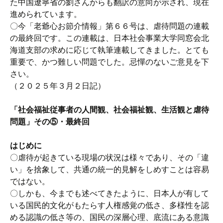
た中国遼寧省の劉さんからも翻訳の意向が示され、現在
進められています。
〇今「老爺心お節介情報」第６６号は、虐待問題の連載
の最終回です。この連載は、日本社会事業大学同窓会北
海道支部の求めに応じて執筆連載してきました。とても
重要で、かつ難しい問題でした。忌憚のないご意見を下
さい。
（２０２５年３月２日記）
「社会福祉従事者の人間観、社会福祉観、生活観と虐待
問題」その⑤・最終回
はじめに
〇虐待が起きている現場の状況は様々であり、その「違
い」を捨象して、共通の統一的見解をしめすことは容易
ではない。
〇しかも、今までも述べてきたように、日本人が有して
いる国民的文化がもたらす人権感覚の低さ、多様性を認
める認識の低さ等の、国民の深層心理、底流にある意識