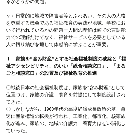
るかどうかの問題。
ⅴ）日常的に地域で障害者等とふれあい、その人の人格
を尊重する機会である福祉教育の実践が地域、学校にお
いて行われているかの問題ー人間の理解は頭での言語能
力での理解だけでなく、福祉サービスを必要としている
人の切り結びを通して体感的に学ぶことが重要。
Ⅰ 家族を“含み財産”とする社会福祉制度の破綻と「福
祉アクセシビリティ」のいい「総合相談窓口」、「まる
ごと相談窓口」の設置及び福祉教育の推進
〇戦後日本の社会福祉制度は、家族を“含み財産”として
位置づけ、家族の介護、養育を前提にして制度設計され
てきた。
〇しかしながら、1960年代の高度経済成長政策の基、急
速に産業構造の転換が行われ、工業化、都市化、核家族
化が進み、家族の、地域の介護力、養育力はぜい弱化し
ていった。