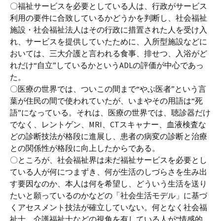
〇福祉サービスを必要としている人は、行政がサービス
利用の要件に合致しているかどうかを判断し、社会福祉
施設・社会福祉法人はその行政に措置された人を受け入
れ、サービスを提供していたために、入所型施設などに
おいては、三大介護と言われる食事、排せつ、入浴がど
れだけ“自立”しているかというADLの評価が中心であっ
た。
〇医療の世界では、ついこの間まで“やぶ医者”という言
葉が住民の間で使われていたが、いまやその用語は“死
語”になっている。それは、医療の世界では、聴診器だけ
でなく、レントゲン、MRI、CTスキャナー、血液検査な
どの診断技法が格段に進展し、患者の病変の診断と治療
との関係性が格段に向上したからである。
〇ところが、社会福祉界は未だ福祉サービスを必要とし
ている人が何につまずき、何が生活のしづらさを生み出
す要因なのか、本人は何を希望し、どういう生活を送り
たいと願っているのかなどの「社会生活モデル」に基づ
くアセスメント技法が確立していない。何となく社会福
祉士、介護福祉士などの視角を有している人が“情感的