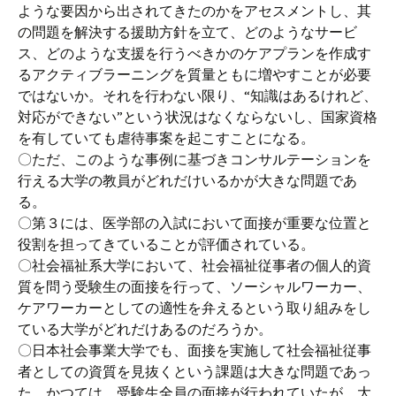
ような要因から出されてきたのかをアセスメントし、其
の問題を解決する援助方針を立て、どのようなサービ
ス、どのような支援を行うべきかのケアプランを作成す
るアクティブラーニングを質量ともに増やすことが必要
ではないか。それを行わない限り、“知識はあるけれど、
対応ができない”という状況はなくならないし、国家資格
を有していても虐待事案を起こすことになる。
〇ただ、このような事例に基づきコンサルテーションを
行える大学の教員がどれだけいるかが大きな問題であ
る。
〇第３には、医学部の入試において面接が重要な位置と
役割を担ってきていることが評価されている。
〇社会福祉系大学において、社会福祉従事者の個人的資
質を問う受験生の面接を行って、ソーシャルワーカー、
ケアワーカーとしての適性を弁えるという取り組みをし
ている大学がどれだけあるのだろうか。
〇日本社会事業大学でも、面接を実施して社会福祉従事
者としての資質を見抜くという課題は大きな問題であっ
た。かつては、受験生全員の面接が行われていたが、大