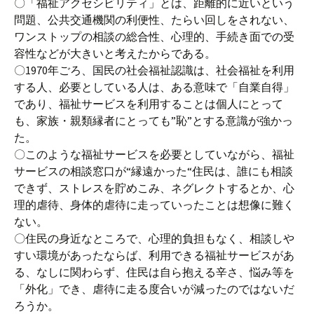
〇「福祉アクセシビリティ」とは、距離的に近いという
問題、公共交通機関の利便性、たらい回しをされない、
ワンストップの相談の総合性、心理的、手続き面での受
容性などが大きいと考えたからである。
〇1970年ごろ、国民の社会福祉認識は、社会福祉を利用
する人、必要としている人は、ある意味で「自業自得」
であり、福祉サービスを利用することは個人にとって
も、家族・親類縁者にとっても”恥”とする意識が強かっ
た。
〇このような福祉サービスを必要としていながら、福祉
サービスの相談窓口が“縁遠かった“住民は、誰にも相談
できず、ストレスを貯めこみ、ネグレクトするとか、心
理的虐待、身体的虐待に走っていったことは想像に難く
ない。
〇住民の身近なところで、心理的負担もなく、相談しや
すい環境があったならば、利用できる福祉サービスがあ
る、なしに関わらず、住民は自ら抱える辛さ、悩み等を
「外化」でき、虐待に走る度合いが減ったのではないだ
ろうか。