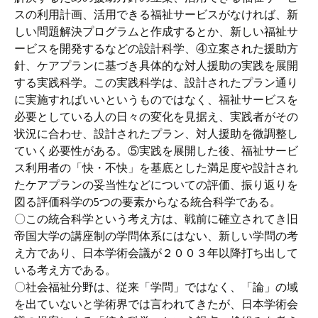
スの利用計画、活用できる福祉サービスがなければ、新
しい問題解決プログラムと作成するとか、新しい福祉サ
ービスを開発するなどの設計科学、④立案された援助方
針、ケアプランに基づき具体的な対人援助の実践を展開
する実践科学。この実践科学は、設計されたプラン通り
に実施すればいいというものではなく、福祉サービスを
必要としている人の日々の変化を見据え、実践者がその
状況に合わせ、設計されたプラン、対人援助を微調整し
ていく必要性がある。⑤実践を展開した後、福祉サービ
ス利用者の「快・不快」を基底とした満足度や設計され
たケアプランの妥当性などについての評価、振り返りを
図る評価科学の5つの要素からなる統合科学である。
〇この統合科学という考え方は、戦前に確立されてき旧
帝国大学の講座制の学問体系にはない、新しい学問の考
え方であり、日本学術会議が２００３年以降打ち出して
いる考え方である。
〇社会福祉分野は、従来「学問」ではなく、「論」の域
を出ていないと学術界では言われてきたが、日本学術会