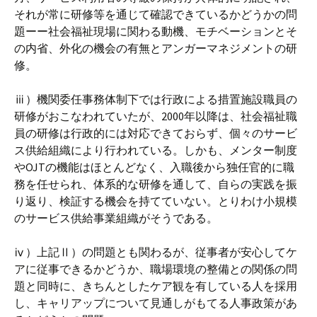
それが常に研修等を通じて確認できているかどうかの問
題ーー社会福祉現場に関わる動機、モチベーションとそ
の内省、外化の機会の有無とアンガーマネジメントの研
修。
ⅲ）機関委任事務体制下では行政による措置施設職員の
研修がおこなわれていたが、2000年以降は、社会福祉職
員の研修は行政的には対応できておらず、個々のサービ
ス供給組織により行われている。しかも、メンター制度
やOJTの機能はほとんどなく、入職後から独任官的に職
務を任せられ、体系的な研修を通して、自らの実践を振
り返り、検証する機会を持てていない。とりわけ小規模
のサービス供給事業組織がそうである。
ⅳ）上記Ⅱ）の問題とも関わるが、従事者が安心してケ
アに従事できるかどうか、職場環境の整備との関係の問
題と同時に、きちんとしたケア観を有している人を採用
し、キャリアップについて見通しがもてる人事政策があ