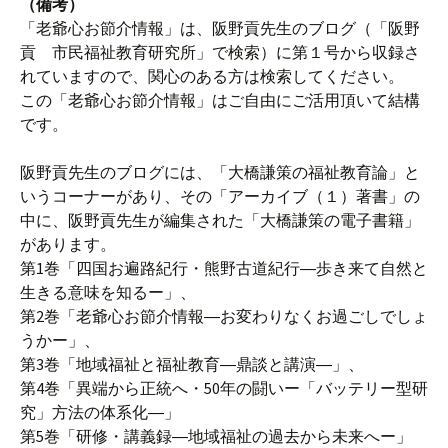
（備考）
「老爺心お節介情報」は、阪野貢先生のブログ（「阪野
貢 市民福祉教育研究所」で検索）に第１号から収録さ
れていますので、関心のある方は検索してください。
この「老爺心お節介情報」はご自由にご活用頂いて結構
です。
阪野貢先生のブログには、「大橋謙策の福祉教育論」と
いうコーナーがあり、その「アーカイブ（１）著書」の
中に、阪野貢先生が編集された「大橋謙策の電子書籍」
があります。
第1巻「四国お遍路紀行・熊野古道紀行―歩き来て自然と
生きる意味を知るー」、
第2巻「老爺心お節介情報―お変わりなくお過ごしでしょ
うかー」、
第3巻「地域福祉と福祉教育―鼎談と講演―」、
第4巻「異端から正統へ・50年の闘いー「バッテリー型研
究」方法の体系化―」
第5巻「研修・講義録―地域福祉の過去から未来へー」