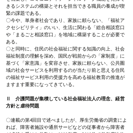
きるシステムの構築とそれを担当できる職員の養成が喫
緊の課題である。
〇今や、単身者社会であり、家族に頼らない、「福祉ア
クセシビリティ」のいい、生活に関わる「総合相談窓口
や「まるごと相談窓口」を地域に構築することが必要で
ある。
〇と同時に、住民の社会福祉に関する知識の向上、社会
福祉制度の理解を深め、国民が戦前からの「家制度」に
基づく「家意識」を変容させ、家族に頼らない、公共圏
域の社会サービスを利用するのが当たり前と思える住民
の福祉サービス利用の受援力を高める福祉教育の推進が
ますます重要になってきている。
Ⅱ 介護問題が集積している社会福祉法人の理念、経営
方針と虐待問題
〇連載の第4回目で述べましたが、厚生労働省の調査によ
れば、障害者施設や通所サービなどの従事者から障害者