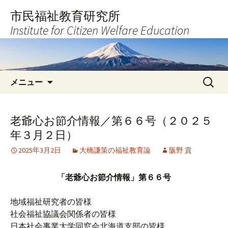
コ
市民福祉教育研究所
ン
Institute for Citizen Welfare Education
テ
ン
ツ
へ
検
ス
メニュー
索:
キ
ッ
プ
老爺心お節介情報／第６６号（２０２５
年３月２日）
2025年3月2日
大橋謙策の福祉教育論
阪野 貢
「老爺心お節介情報」第６６号
地域福祉研究者の皆様
社会福祉協議会関係者の皆様
日本社会事業大学同窓会北海道支部の皆様