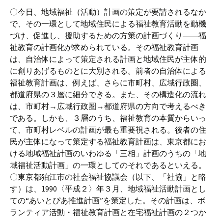
〇今日、地域福祉（活動）計画の策定が要請されるなか
で、その一環として地域住民による福祉教育活動を動機
づけ、促進し、援助するための方策の計画づくり――福
祉教育の計画化が求められている。その福祉教育計画
は、自治体によって策定される計画と地域住民が主体的
に創りあげるものとに大別される。前者の自治体による
福祉教育計画は、例えば、さらに市町村、広域行政圈、
都道府県の３層に細分できる。また、その構造化の流れ
は、市町村→広域行政圏→都道府県の方向で考えるべき
である。しかも、３層のうち、福祉教育の本質からいっ
て、市町村レベルの計画が最も重要視される。後者の住
民が主体になって策定する福祉教育計画は、東京都にお
ける地域福祉計画のいわゆる「三相」計画のうちの「地
域福祉活動計画」の一環としてのそれであるといえる。
〇東京都狛江市の社会福祉協議会（以下、「社協」と略
す）は、1990〈平成２〉年３月、地域福祉活動計画とし
ての“あいとぴあ推進計画”を策定した。その計画は、ボ
ランティア活動・福祉教育計画と在宅福祉計画の２つか