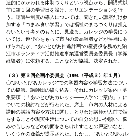
造的にかかわれる体制づくりという視点から、開講式以
前に第１回の学習日を設け、オリエンテーションを行
う。聴講生制度の導入については、聞きたい講座だけ参
加する「つまみ食い学習」では福祉のまちづくりは担え
ないという考えのもとに、見送る。カレッジの学長につ
いては、遊び心をもって市内の最高齢者などが候補にあ
げられたが、“あいとぴあ推進計画”の産婆役を務めた狛
江市ボランティア活動推進事業運営委員会委員長（学識
経験者）に依頼する、ことなどが協議、決定された。
（３）第３回企画小委員会（1991〈平成３〉年１月）
〇“あいとぴあカレッジ”での学習内容や学習方法につい
ての協議、講師団の絞り込み、それにカレッジ案内・募
集要項（「あいとぴあカレッジ――入学のご案内」）に
ついての検討などが行われた。席上、市内の人材による
講師の講話内容や方法に関し、とりわけ講師が人前で話
をすることや現実生活についての自分の思いや願い、悩
みや苦しみなどの内面をさらけ出すことの戸惑いなど、
いくつかの疑義が提示された。しかし、“あいとぴあカレ