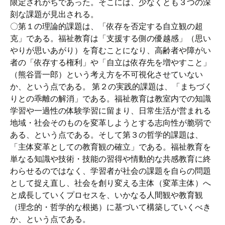
限定されがちであった。そこには、少なくとも３つの深
刻な課題が見出される。
〇第１の理論的課題は、「依存を否定する自立観の超
克」である。福祉教育は「支援する側の優越感」（思い
やりが思いあがり）を育むことになり、高齢者や障がい
者の「依存する権利」や「自立は依存先を増やすこと」
（熊谷晋一郎）という考え方を不可視化させていない
か、という点である。 第２の実践的課題は、「まちづく
りとの乖離の解消」である。福祉教育は教室内での知識
学習や一過性の体験学習に留まり、日常生活が営まれる
地域・社会そのものを変革しようとする志向性が脆弱で
ある、という点である。そして第３の哲学的課題は、
「主体変革としての教育観の確立」である。福祉教育を
単なる知識や技術・技能の習得や情動的な共感教育に終
わらせるのではなく、学習者が社会の課題を自らの問題
として捉え直し、社会を創り変える主体（変革主体）へ
と成長していくプロセスを、いかなる人間観や教育観
（理念的・哲学的な根拠）に基づいて構築していくべき
か、という点である。