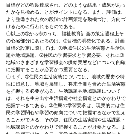
目標がどの程度達成され、どのような結果・成果があっ
たかを見極めることがポイントになる。また、評価は、
より整備された次の段階の計画策定を動機づけ、方向づ
けるために行われるものである。
〇以上の➀から➅のうち、福祉教育計画の策定過程上そ
の心臓部分にあたるのは、➁目標の明確化である。計画
目標の設定に際しては、➀地域住民の生活実態と生活課
題や地域課題、➁住民の学習要求と学習必要、それに➂
地域のさまざまな学習機会の供給実態などについて的確
に把握することが必要かつ重要となる。
〇まず、➀住民の生活実態については、地域の歴史や特
性に留意し、地域を展望し、将来予測を含めた生活実態
を把握する必要がある。生活課題や地域課題について
は、それを生み出す生活構造や社会構造とのかかわりで
把握すべきである。➁住民の学習要求は、現実的には住
民の学習関心や学習の傾向について把握するなかで捉え
ることができる。その際、住民の生活実態や生活課題・
地域課題とのかかわりで把握することが肝要となる。ま