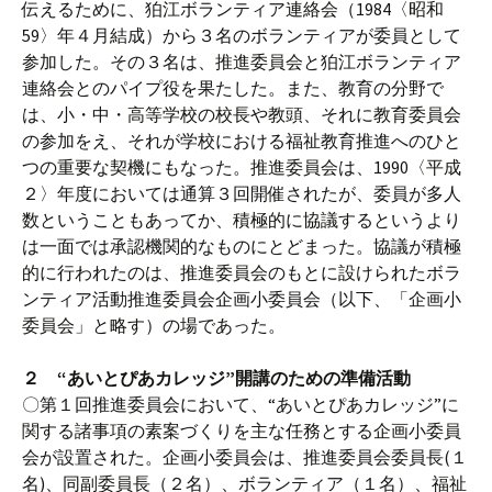
伝えるために、狛江ボランティア連絡会（1984〈昭和
59〉年４月結成）から３名のボランティアが委員として
参加した。その３名は、推進委員会と狛江ボランティア
連絡会とのパイプ役を果たした。また、教育の分野で
は、小・中・高等学校の校長や教頭、それに教育委員会
の参加をえ、それが学校における福祉教育推進へのひと
つの重要な契機にもなった。推進委員会は、1990〈平成
２〉年度においては通算３回開催されたが、委員が多人
数ということもあってか、積極的に協議するというより
は一面では承認機関的なものにとどまった。協議が積極
的に行われたのは、推進委員会のもとに設けられたボラ
ンティア活動推進委員会企画小委員会（以下、「企画小
委員会」と略す）の場であった。
２ “あいとぴあカレッジ”開講のための準備活動
〇第１回推進委員会において、“あいとぴあカレッジ”に
関する諸事項の素案づくりを主な任務とする企画小委員
会が設置された。企画小委員会は、推進委員会委員長(１
名)、同副委員長（２名）、ボランティア（１名）、福祉