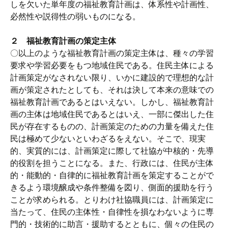
しを欠いた単年度の福祉教育計画は、体系性や計画性、
必然性や説得性の弱いものになる。
２ 福祉教育計画の策定主体
〇以上のような福祉教育計画の策定主体は、種々の学習
要求や学習必要をもつ地域住民である。住民主体による
計画策定がなされない限り、いかに建設的で理想的な計
画が策定されたとしても、それは決して本来の意味での
福祉教育計画であるとはいえない。しかし、福祉教育計
画の主体は地域住民であるとはいえ、一部に傑出した住
民が存在するものの、計画策定のための力量を備えた住
民は極めて少ないといわざるをえない。そこで、現実
的、実質的には、計画策定に際して社協が中核的・先導
的役割を担うことになる。また、行政には、住民が主体
的・能動的・自律的に福祉教育計画を策定することがで
きるよう環境醸成や条件整備を図り、側面的援助を行う
ことが求められる。とりわけ社協職員には、計画策定に
当たって、住民の主体性・自律性を損なわないように専
門的・技術的に助言・援助するとともに、個々の住民の