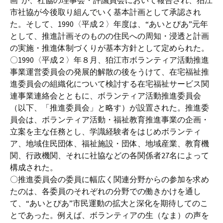
画”が、社協の理事会・評議員会において報告され、狛江
市社協が今後取り組んでいく基本計画として承認され
た。そして、1990〈平成２〉年度は、“あいとぴあ”元年
として、推進計画そのものの住民への周知・浸透と計画
の実施・推進体制づくりが基本方針として定められた。
〇1990〈平成２〉年８月、狛江市ボランティア活動推進
事業運営委員会の発展的解散の後をうけて、在宅福祉推
進委員会の組織化について検討する在宅福祉サービス関
連事業連絡会とともに、ボランティア活動推進委員会
（以下、「推進委員会」と略す）が設置された。推進委
員会は、ボランティア活動・福祉教育推進事業の企画・
立案を主な任務とし、学識経験者をはじめボランティ
ア、地域住民団体、福祉施設・団体、地域産業、教育機
関、行政機関、それに社協などの各関係者27名によって
構成された。
〇推進委員会の委員に幅広く関連分野からの参加を求め
たのは、各委員のそれぞれの分野での働きかけを通し
て、“あいとぴあ”市民運動の拡大と深化を期待してのこ
とであった。例えば、ボランティアの生（なま）の声を