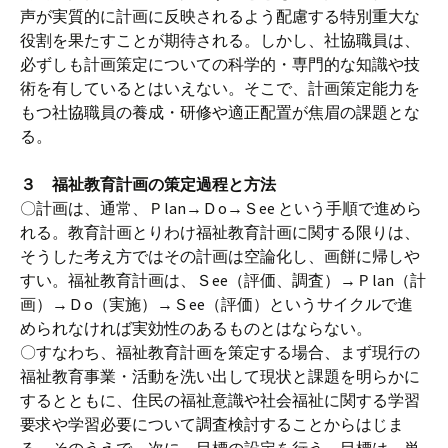
声が実質的に計画に反映されるよう配慮する特別重大な
役割を果たすことが期待される。しかし、社協職員は、
必ずしも計画策定についての科学的・専門的な知識や技
術を有しているとはいえない。そこで、計画策定能力を
もつ社協職員の養成・研修や適正配置が焦眉の課題とな
る。
３ 福祉教育計画の策定過程と方法
〇計画は、通常、Ｐlan→Ｄo→Ｓee という手順で進めら
れる。教育計画とりわけ福祉教育計画に関する限りは、
そうした考え方ではその計画は空論化し、画餅に帰しや
すい。福祉教育計画は、Ｓee（評価、調査）→Ｐlan（計
画）→Ｄo（実施）→Ｓee（評価）というサイクルで進
められなければ実効性のあるものとはならない。
〇すなわち、福祉教育計画を策定する場合、まず現行の
福祉教育事業・活動を洗い出して現状と課題を明らかに
するとともに、住民の福祉意識や社会福祉に関する学習
要求や学習必要について調査検討することからはじま