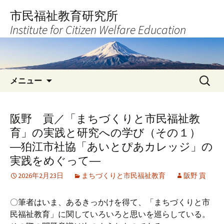
コ
市民福祉教育研究所
ン
Institute for Citizen Welfare Education
テ
ン
ツ
へ
検
ス
メニュー
索:
キ
ッ
プ
阪野 貢／「まちづくりと市民福祉教
育」の実践と研究への学び（その１）
―狛江市社協「あいとぴあカレッジ」の
実践をめぐって―
2026年2月23日
まちづくりと市民福祉教育
阪野 貢
〇筆者はいま、あるきっかけを得て、「まちづくりと市
民福祉教育」に関していろいろと思いを巡らしている。