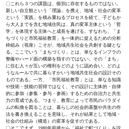
〇これら３つの課題は、個別に存在するものではない。
新しい自立観という「理論」を携え、地域・社会の変革
という「実践」を積み重ねるプロセスを経て、子どもか
ら大人までを含む地域住民は、真の変革主体という「哲
学」を体現する主体へと成長を遂げる。すなわち、「ま
ちづくりと市民福祉教育」を一体的に捉えるための分析
枠組み（視座）こそが、地域共生社会を共創する鍵とな
る。ここでいう「まちづくり」とは、単なるインフラの
整備やハード面の構築を指すのではない。その「まち」
に住む人々が互いの権利をどのように認め合い、どのよ
うなルールで共に暮らすかいう地域共生社会の設計その
ものである。一方、「市民福祉教育」とは、単なる知識
や技術・技能の習得ではなく、その設計に主体的・自律
的に参加（参集・参与・参画）するための自治力と共生
力の育成である。つまり、教育によって市民のパラダイ
ムの転換を図ることは、暮らしの社会的基盤や共生の作
法を書き換えることを意味し、それが結果として地域・
社会の仕組み（構造）の変革を促すのである。
〇そこでまず、1980年前後から「福祉で町づくり」を説