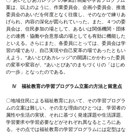
〇“あいとぴあカレッジ”の事業計画案や学習プログラム
案は、以上のように、作業委員会、企画小委員会、推進
委員会のあいだを何度となく往復し、そのなかで練りあ
げられ、内容の深化が図られていった。また、４つの委
員会は、住民参加の場として、あるいは関係機関・団体
との連携・協働や合意形成の場としても有効に機能した
といえる。さらにまた、各委員にとっては、委員会は学
習の場であり、自己実現や自己変革の場であったともい
えよう。“あいとぴあカレッジ”の開講にかかわった委員
の変革や変容が、“あいとぴあ”のまちづくりの「はじめ
の一歩」となったのである。
Ⅳ 福祉教育の学習プログラム立案の方法と留意点
〇地域住民による福祉教育において、その学習プログラ
ムの立案は難しい。その主な理由のひとつは、学習者の
属性や生活の実状、それに基づく発達課題や生活課題、
学習要求や学習必要などがそれぞれ異なるところにあ
る。その点では福祉教育の学習プログラムには定型はな