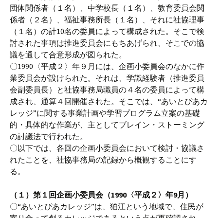
団体関係者（１名）、中学校長（１名）、教育委員会関
係者（２名）、福祉事務所長（１名）、それに社協理事
（１名）の計10名の委員によって構成された。そこで検
討された事項は推進委員会にもちあげられ、そこでの協
議を通して合意形成が図られた。
〇1990〈平成２〉年９月には、企画小委員会のなかに作
業委員会が設けられた。それは、学識経験者（推進委員
会副委員長）と社協事務局職員の４名の委員によって構
成され、通算４回開催された。そこでは、“あいとぴあカ
レッジ”に関する事業計画や学習プログラム立案の基礎
的・具体的な作業が、主としてブレイン・ストーミング
の討議法で行われた。
〇以下では、各回の企画小委員会において検討・協議さ
れたことを、社協事務局の記録から概観することにす
る。
（１）第１回企画小委員会（1990〈平成２〉年9月）
〇“あいとぴあカレッジ”は、狛江という地域で、住民が