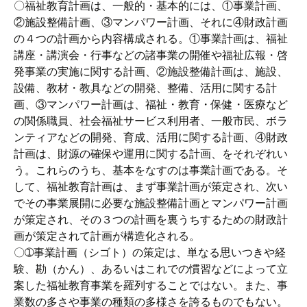
〇福祉教育計画は、一般的・基本的には、①事業計画、
②施設整備計画、③マンパワー計画、それに④財政計画
の４つの計画から内容構成される。①事業計画は、福祉
講座・講演会・行事などの諸事業の開催や福祉広報・啓
発事業の実施に関する計画、②施設整備計画は、施設、
設備、教材・教具などの開発、整備、活用に関する計
画、③マンパワー計画は、福祉・教育・保健・医療など
の関係職員、社会福祉サービス利用者、一般市民、ボラ
ンティアなどの開発、育成、活用に関する計画、④財政
計画は、財源の確保や運用に関する計画、をそれぞれい
う。これらのうち、基本をなすのは事業計画である。そ
して、福祉教育計画は、まず事業計画が策定され、次い
でその事業展開に必要な施設整備計画とマンパワー計画
が策定され、その３つの計画を裏うちするための財政計
画が策定されて計画が構造化される。
〇➀事業計画（シゴト）の策定は、単なる思いつきや経
験、勘（かん）、あるいはこれでの慣習などによって立
案した福祉教育事業を羅列することではない。また、事
業数の多さや事業の種類の多様さを誇るものでもない。