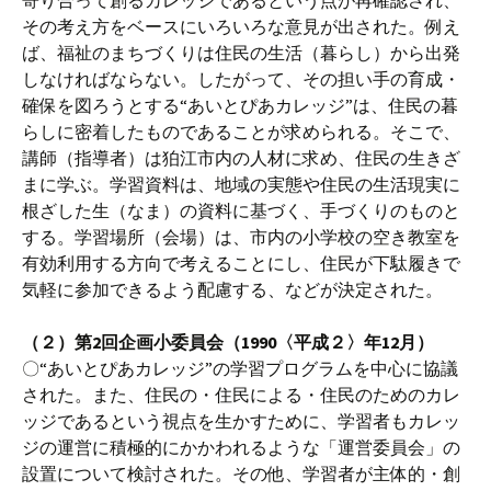
寄り合って創るカレッジであるという点が再確認され、
その考え方をベースにいろいろな意見が出された。例え
ば、福祉のまちづくりは住民の生活（暮らし）から出発
しなければならない。したがって、その担い手の育成・
確保を図ろうとする“あいとぴあカレッジ”は、住民の暮
らしに密着したものであることが求められる。そこで、
講師（指導者）は狛江市内の人材に求め、住民の生きざ
まに学ぶ。学習資料は、地域の実態や住民の生活現実に
根ざした生（なま）の資料に基づく、手づくりのものと
する。学習場所（会場）は、市内の小学校の空き教室を
有効利用する方向で考えることにし、住民が下駄履きで
気軽に参加できるよう配慮する、などが決定された。
（２）第2回企画小委員会（1990〈平成２〉年12月）
〇“あいとぴあカレッジ”の学習プログラムを中心に協議
された。また、住民の・住民による・住民のためのカレ
ッジであるという視点を生かすために、学習者もカレッ
ジの運営に積極的にかかわれるような「運営委員会」の
設置について検討された。その他、学習者が主体的・創