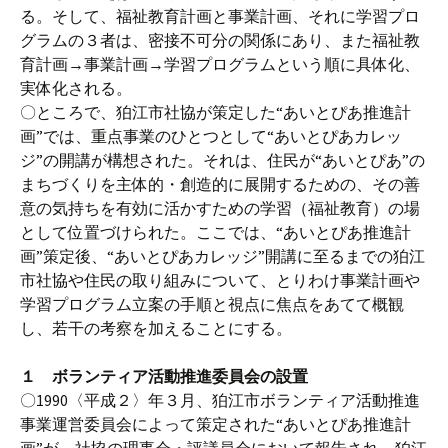
る。そして、福祉教育計画と事業計画、それに学習プロ
グラムの３者は、密接不可分の関係にあり、また福祉教
育計画→事業計画→学習プログラムという順に具体化、
実体化される。
〇ところで、狛江市社協が策定した“あいとぴあ推進計
画”では、重点事業のひとつとして“あいとぴあカレッ
ジ”の開講が構想された。それは、住民が“あいとぴあ”の
まちづくりを主体的・創造的に展開するための、その善
意の気持ちを有効に活かすための学習（福祉教育）の場
として位置づけられた。ここでは、“あいとぴあ推進計
画”策定後、“あいとぴあカレッジ”開講に至るまでの狛江
市社協や住民の取り組みについて、とりわけ事業計画や
学習プログラム立案の手順と視点に焦点をあてて概観
し、若干の考察を加えることにする。
１ ボランティア活動推進委員会の設置
〇1990〈平成２〉年３月、狛江市ボランティア活動推進
事業運営委員会によって策定された“あいとぴあ推進計