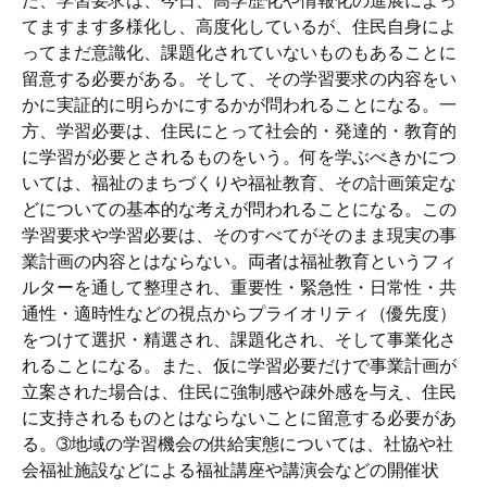
た、学習要求は、今日、高学歴化や情報化の進展によっ
てますます多様化し、高度化しているが、住民自身によ
ってまだ意識化、課題化されていないものもあることに
留意する必要がある。そして、その学習要求の内容をい
かに実証的に明らかにするかが問われることになる。一
方、学習必要は、住民にとって社会的・発達的・教育的
に学習が必要とされるものをいう。何を学ぶべきかにつ
いては、福祉のまちづくりや福祉教育、その計画策定な
どについての基本的な考えが問われることになる。この
学習要求や学習必要は、そのすべてがそのまま現実の事
業計画の内容とはならない。両者は福祉教育というフィ
ルターを通して整理され、重要性・緊急性・日常性・共
通性・適時性などの視点からプライオリティ（優先度）
をつけて選択・精選され、課題化され、そして事業化さ
れることになる。また、仮に学習必要だけで事業計画が
立案された場合は、住民に強制感や疎外感を与え、住民
に支持されるものとはならないことに留意する必要があ
る。➂地域の学習機会の供給実態については、社協や社
会福祉施設などによる福祉講座や講演会などの開催状