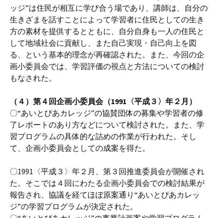
ッジ”は住民が相互に学び合う場であり、講師は、自分の
生きざまを話すことによって学習者に住民としての生き
方の素材を提供するとともに、自分自身も一人の住民と
して地域社会に貢献し、また自己実現・自己向上を図
る、という基本的理念が再確認された。また、今回の企
画小委員会では、学習評価の視点と方法についての検討
もなされた。
（４）第４回企画小委員会（1991〈平成３〉年２月）
〇“あいとぴあカレッジ”の協賛団体の募集や学習者の修
了レポートのあり方などについて検討された。また、学
習プログラムの具体的な詰めの作業が行われた。そし
て、企画小委員会としての成案を得た。
〇1991〈平成３〉年２月、第３回推進委員会が開催され
た。そこでは４回にわたる企画小委員会での検討結果が
報告され、協議を経てほぼ原案通り“あいとぴあカレッ
ジ”の学習プログラムが決定された。