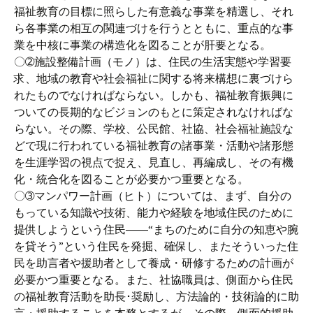
福祉教育の目標に照らした有意義な事業を精選し、それ
ら各事業の相互の関連づけを行うとともに、重点的な事
業を中核に事業の構造化を図ることが肝要となる。
〇➁施設整備計画（モノ）は、住民の生活実態や学習要
求、地域の教育や社会福祉に関する将来構想に裏づけら
れたものでなければならない。しかも、福祉教育振興に
ついての長期的なビジョンのもとに策定されなければな
らない。その際、学校、公民館、社協、社会福祉施設な
どで現に行われている福祉教育の諸事業・活動や諸形態
を生涯学習の視点で捉え、見直し、再編成し、その有機
化・統合化を図ることが必要かつ重要となる。
〇➂マンパワー計画（ヒト）については、まず、自分の
もっている知識や技術、能力や経験を地域住民のために
提供しようという住民――“まちのために自分の知恵や腕
を貸そう”という住民を発掘、確保し、またそういった住
民を助言者や援助者として養成・研修するための計画が
必要かつ重要となる。また、社協職員は、側面から住民
の福祉教育活動を助長･奨励し、方法論的・技術論的に助