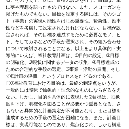
る。そのうえで、次に、目標の設定を行う。目標は、単
に夢や理想を語ったものではない。また、スローガンを
掲げたものでもない。目標を設定する際には、そのシゴ
ト（事業）の実現可能性をはじめ重要性、緊急性、効率
性などを考慮して設定されなければならない。目標が設
定されれば、その目標を達成するために必要なモノ、ヒ
ト、そしてカネなどの手段が選択され、その組み合わせ
について検討されることになる。以上をより具体的・実
際的にいえば、福祉教育計画は、➀目的の設定、➁目標
の明確化、➂現状に関するデータの収集、➃目標達成の
ための合理的な手段の選定、➄事業・活動の展開、そし
て➅計画の評価、というプロセスをたどるのである。
〇➀福祉教育における目的は、最終の到達点をいうが、
一般的には曖昧で抽象的・理念的なものにならざるをえ
ない。しかし、目的を具体的に表現した➁目標は、抽象
度を下げ、明確化を図ることが必要かつ重要となる。さ
もないと具体的な計画策定が不可能となり、また目標を
達成するための手段の選定が困難になる。また、計画目
標は、実現可能なものであり、焦点化され、しかも構造