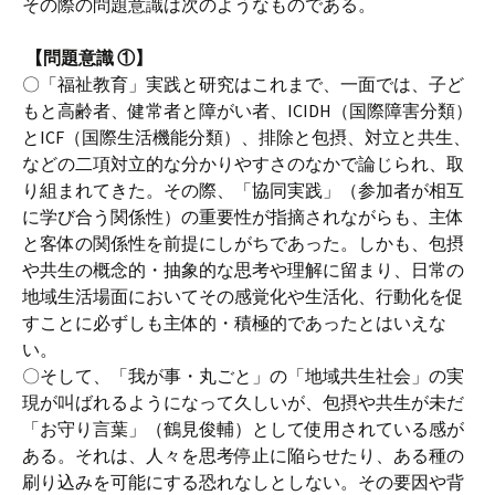
その際の問題意識は次のようなものである。
【問題意識 ①】
〇「福祉教育」実践と研究はこれまで、一面では、子ど
もと高齢者、健常者と障がい者、ICIDH（国際障害分類）
とICF（国際生活機能分類）、排除と包摂、対立と共生、
などの二項対立的な分かりやすさのなかで論じられ、取
り組まれてきた。その際、「協同実践」（参加者が相互
に学び合う関係性）の重要性が指摘されながらも、主体
と客体の関係性を前提にしがちであった。しかも、包摂
や共生の概念的・抽象的な思考や理解に留まり、日常の
地域生活場面においてその感覚化や生活化、行動化を促
すことに必ずしも主体的・積極的であったとはいえな
い。
〇そして、「我が事・丸ごと」の「地域共生社会」の実
現が叫ばれるようになって久しいが、包摂や共生が未だ
「お守り言葉」（鶴見俊輔）として使用されている感が
ある。それは、人々を思考停止に陥らせたり、ある種の
刷り込みを可能にする恐れなしとしない。その要因や背