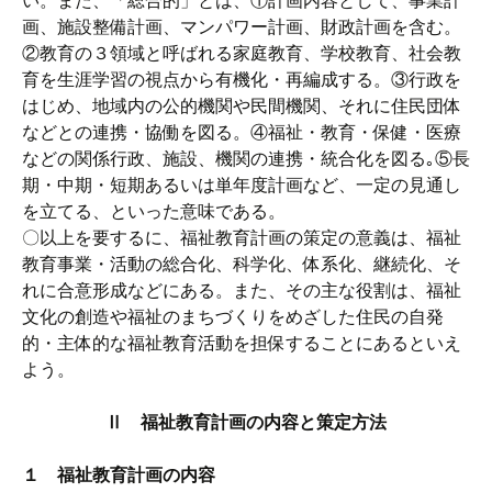
い。また、「総合的」とは、①計画内容として、事業計
画、施設整備計画、マンパワー計画、財政計画を含む。
②教育の３領域と呼ばれる家庭教育、学校教育、社会教
育を生涯学習の視点から有機化・再編成する。③行政を
はじめ、地域内の公的機関や民間機関、それに住民団体
などとの連携・協働を図る。④福祉・教育・保健・医療
などの関係行政、施設、機関の連携・統合化を図る｡⑤長
期・中期・短期あるいは単年度計画など、一定の見通し
を立てる、といった意味である。
〇以上を要するに、福祉教育計画の策定の意義は、福祉
教育事業・活動の総合化、科学化、体系化、継続化、そ
れに合意形成などにある。また、その主な役割は、福祉
文化の創造や福祉のまちづくりをめざした住民の自発
的・主体的な福祉教育活動を担保することにあるといえ
よう。
Ⅱ 福祉教育計画の内容と策定方法
１ 福祉教育計画の内容