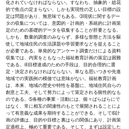
化されていなければならない。すなわち、抽象的・総花
的で焦点の定まらない、しかも実現性の乏しい目標の設
定は問題があり、無意味でもある。➂現状に関するデー
タの収集については、意図的・計画的・系統的に計画策
定のための基礎的データを収集することが肝要となる。
しかも、数量的調査のみならず、多様な形態と方法を駆
使して地域住民の生活課題や学習要求などを捉えること
が必要である。単発的なアンケート調査だけによる資料
収集では、内実をともなった福祉教育計画の策定は困難
である。➃目標達成のための手段は、目的合理的に選
定・決定されなければならない。単なる思いつきや先進
地域での実践例の模倣では意味がない。福祉教育計画
は、本来、地域の歴史や特性を基盤に、地域住民自らの
創意と工夫、そして努力によって策定される個性的なも
のである。➄各種の事業・活動には、個々ばらばらにで
はなく、常に相互の関連性のもとで展開されることによ
って有意義な成果を期待することができる。そして➅計
画の評価は、目的や目標と裏はらの関係にあり、計画策
定過程上、極めて重要である。そして、まずは設定した