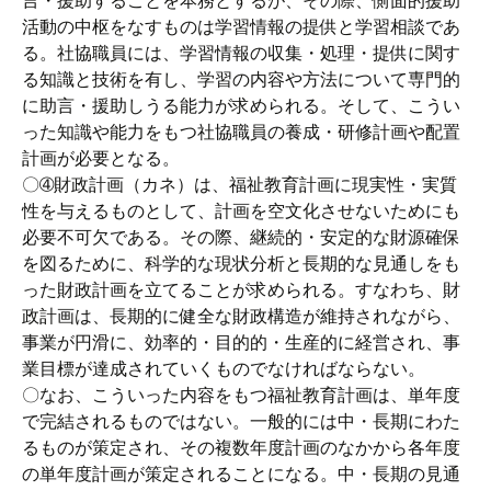
言・援助することを本務とするが、その際、側面的援助
活動の中枢をなすものは学習情報の提供と学習相談であ
る。社協職員には、学習情報の収集・処理・提供に関す
る知識と技術を有し、学習の内容や方法について専門的
に助言・援助しうる能力が求められる。そして、こうい
った知識や能力をもつ社協職員の養成・研修計画や配置
計画が必要となる。
〇➃財政計画（カネ）は、福祉教育計画に現実性・実質
性を与えるものとして、計画を空文化させないためにも
必要不可欠である。その際、継続的・安定的な財源確保
を図るために、科学的な現状分析と長期的な見通しをも
った財政計画を立てることが求められる。すなわち、財
政計画は、長期的に健全な財政構造が維持されながら、
事業が円滑に、効率的・目的的・生産的に経営され、事
業目標が達成されていくものでなければならない。
〇なお、こういった内容をもつ福祉教育計画は、単年度
で完結されるものではない。一般的には中・長期にわた
るものが策定され、その複数年度計画のなかから各年度
の単年度計画が策定されることになる。中・長期の見通