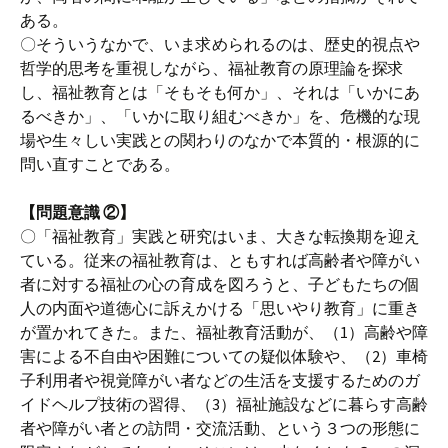
ある。
〇そういうなかで、いま求められるのは、歴史的視点や
哲学的思考を重視しながら、福祉教育の原理論を探求
し、福祉教育とは「そもそも何か」、それは「いかにあ
るべきか」、「いかに取り組むべきか」を、危機的な現
場や生々しい実践との関わりのなかで本質的・根源的に
問い直すことである。
【問題意識 ②】
〇「福祉教育」実践と研究はいま、大きな転換期を迎え
ている。従来の福祉教育は、ともすれば高齢者や障がい
者に対する福祉の心の育成を図ろうと、子どもたちの個
人の内面や道徳心に訴えかける「思いやり教育」に重き
が置かれてきた。また、福祉教育活動が、（1）高齢や障
害による不自由や困難についての疑似体験や、（2）車椅
子利用者や視覚障がい者などの生活を支援するためのガ
イドヘルプ技術の習得、（3）福祉施設などに暮らす高齢
者や障がい者との訪問・交流活動、という３つの形態に