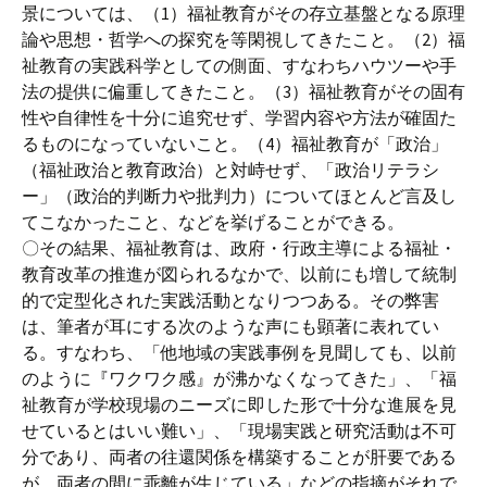
景については、（1）福祉教育がその存立基盤となる原理
論や思想・哲学への探究を等閑視してきたこと。（2）福
祉教育の実践科学としての側面、すなわちハウツーや手
法の提供に偏重してきたこと。（3）福祉教育がその固有
性や自律性を十分に追究せず、学習内容や方法が確固た
るものになっていないこと。（4）福祉教育が「政治」
（福祉政治と教育政治）と対峙せず、「政治リテラシ
ー」（政治的判断力や批判力）についてほとんど言及し
てこなかったこと、などを挙げることができる。
〇その結果、福祉教育は、政府・行政主導による福祉・
教育改革の推進が図られるなかで、以前にも増して統制
的で定型化された実践活動となりつつある。その弊害
は、筆者が耳にする次のような声にも顕著に表れてい
る。すなわち、「他地域の実践事例を見聞しても、以前
のように『ワクワク感』が沸かなくなってきた」、「福
祉教育が学校現場のニーズに即した形で十分な進展を見
せているとはいい難い」、「現場実践と研究活動は不可
分であり、両者の往還関係を構築することが肝要である
が、両者の間に乖離が生じている」などの指摘がそれで