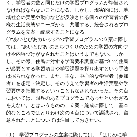
く、学習者の数と同じだけの学習プログラムが準備され
なければならないことになる。しかし、現実的には、地
域社会の実態や動向などが反映される個々の学習者の多
様な生活実態やニーズから、共通する、統合されるプロ
グラムを立案・編成することになる。
〇“あいとぴあカレッジ”の学習プログラムの立案に際し
ては、“あいとぴあ”のまちづくりのための学習の方向づ
けや内容づけがなされたことはいうまでもない。しか
し、その際、住民に対する学習要求調査に基づいて住民
が必要とする学習項目や学習課題を探り出すという手法
は採られなかった。また、主な、中心的な学習者（参加
者）を想定・決定し、そのうえで学習者の生活実態や学
習要求を把握するということもなされなかった。その点
においては、限界のあるプログラムであったといわざる
をえない。とはいうものの、立案・編成に際して、基本
的なところではとりわけ次の４点について認識され、留
意されたことについては注目しておきたい。
(１) 学習プログラムの立案に際しては、「はじめに学