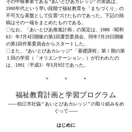
その中核事業である “あいとぴあカレッジ” の実践は、
1990年代という早い段階で福祉教育を「まちづくり」の
不可欠な基盤として位置づけたものであった。下記の拙
稿はその一端をまとめたものである。
〇なお、「あいとぴあ推進計画」の策定は、1988〈昭和
63〉年7月4日開催の第1回運営委員会、同年7月19日開催
の第1回作業委員会からスタートした。
〇また、 “あいとぴあカレッジ” 「基礎課程」第Ⅰ期の第
１回の学習（「オリエンテーション」）が行われたの
は、1991〈平成3〉年5月9日であった。
＊ ＊ ＊
福祉教育計画と学習プログラム
――狛江市社協 “ あいとぴあカレッジ ” の取り組みをめ
ぐって――
はじめに